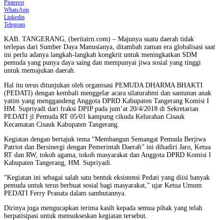
Pinterest
WhatsApp
Linkedin
Telegram
KAB. TANGERANG, (beritairn.com) – Majunya suatu daerah tidak
terlepas dari Sumber Daya Manusianya, ditambah zaman era globalisasi saat
ini perlu adanya langkah-langkah kongkrit untuk meningkatkan SDM
pemuda yang punya daya saing dan mempunyai jiwa sosial yang tinggi
untuk memajukan daerah.
Hal itu terus ditunjukan oleh organisasi PEMUDA DHARMA BHAKTI
(PEDATI) dengan kembali menggelar acara silaturahmi dan santunan anak
yatim yang menggandeng Anggota DPRD Kabupaten Tangerang Komisi I
HM. Supriyadi dari fraksi DPIP pada jum’at 20/4/2018 di Sekretarian
PEDATI jl Pemuda RT 05/01 kampung cikuda Kelurahan Cisauk
Kecamatan Cisauk Kabupaten Tangerang.
Kegiatan dengan bertajuk tema “Membangun Semangat Pemuda Berjiwa
Patriot dan Bersinergi dengan Pemerintah Daerah” ini dihadiri Jaro, Ketua
RT dan RW, tokoh agama, tokoh masyarakat dan Anggota DPRD Komisi I
Kabupaten Tangerang, HM. Supriyadi.
“Kegiatan ini sebagai salah satu bentuk eksistensi Pedati yang diisi banyak
pemuda untuk terus berbuat sosial bagi masyarakat,” ujar Ketua Umum
PEDATI Ferry Pranata dalam sambutannya.
Dirinya juga mengucapkan terima kasih kepada semua pihak yang telah
berpatisipasi untuk mensukseskan kegiatan tersebut.