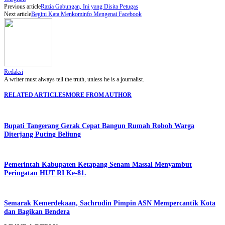
Previous article
Razia Gabungan, Ini yang Disita Petugas
Next article
Begini Kata Menkominfo Mengenai Facebook
Redaksi
A writer must always tell the truth, unless he is a journalist.
RELATED ARTICLES
MORE FROM AUTHOR
Bupati Tangerang Gerak Cepat Bangun Rumah Roboh Warga
Diterjang Puting Beliung
Pemerintah Kabupaten Ketapang Senam Massal Menyambut
Peringatan HUT RI Ke-81.
Semarak Kemerdekaan, Sachrudin Pimpin ASN Mempercantik Kota
dan Bagikan Bendera