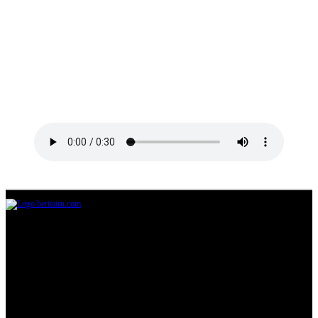
Jl.Lurah No.95G, Pondok Benda, Pamulang
Tangerang Selatan
085711393678
beritairn@gmail.com