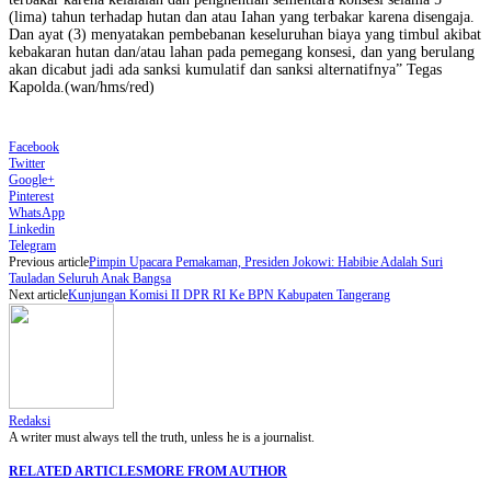
(lima) tahun terhadap hutan dan atau Iahan yang terbakar karena disengaja.
Dan ayat (3) menyatakan pembebanan keseluruhan biaya yang timbul akibat
kebakaran hutan dan/atau lahan pada pemegang konsesi, dan yang berulang
akan dicabut jadi ada sanksi kumulatif dan sanksi alternatifnya” Tegas
Kapolda.(wan/hms/red)
Facebook
Twitter
Google+
Pinterest
WhatsApp
Linkedin
Telegram
Previous article
Pimpin Upacara Pemakaman, Presiden Jokowi: Habibie Adalah Suri
Tauladan Seluruh Anak Bangsa
Next article
Kunjungan Komisi II DPR RI Ke BPN Kabupaten Tangerang
Redaksi
A writer must always tell the truth, unless he is a journalist.
RELATED ARTICLES
MORE FROM AUTHOR