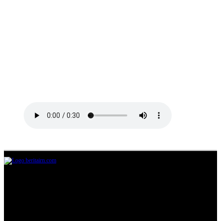
Jl.Lurah No.95G, Pondok Benda, Pamulang
Tangerang Selatan
085711393678
beritairn@gmail.com