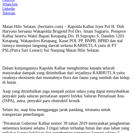
WhatsApp
Linkedin
Telegram
Matan Hilir Selatan, (beritairn.com) – Kapolda Kalbar Irjen Pol H. Didi
Haryono bersama Wakapolda Brigjend Pol Drs. Imam Sugiarto, Pemprov
Kalbar beserta Wakil Bupati Ketapang Drs. H.Suprapto S, Dandim 1203
Ketapang, Wakapolres Ketapang, Kasat POL PP, BNPB, BPBD dan staf
lainnya meninjau langsung daerah terkena KARHUTLA yaitu di PT
PSL(Putra Sari Lestari) Sui Nanjung Matan Hilir Selatan.
Dalam kunjungannya Kapolda Kalbar menghimbau kepada seluruh
masyarakat dampak yang ditimbulkan dari terjadinya KARHUTLA yaitu
rusaknya ekosistem dan musnahnya flora dan fauna yang tumbuh dan hidup
di hutan.
Asap yang ditimbulkan juga menjadi polusi udara yang dapat menyebabkan
penyakit pada saluran pernafasan seperti Infeksi Saluran Pernafasan Atas
(ISPA), asma, penyakit paru obstruktif kronik.
Selain itu, asap bisa mengganggu jarak pandang, terutama untuk
transportasi penerbangan.
“Peraturan Gubernur Kalbar nomor 39 tahun 2019 menyatakan penghentian
sementara konsesi selama 3 (tiga) tahun terhadap hutan dan atau lahan yang
terbakar karena kelalaian dan penghentian sementara konsesi selama 5