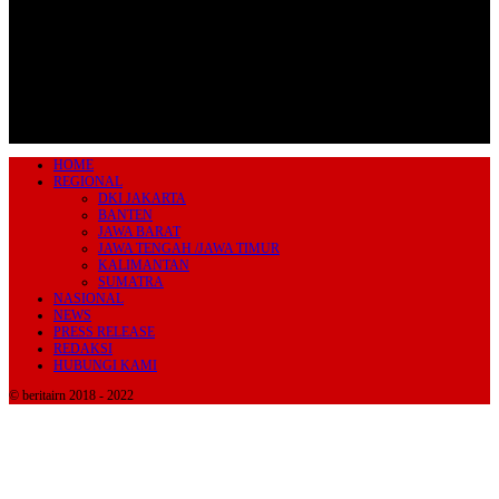
HOME
REGIONAL
DKI JAKARTA
BANTEN
JAWA BARAT
JAWA TENGAH /JAWA TIMUR
KALIMANTAN
SUMATRA
NASIONAL
NEWS
PRESS RELEASE
REDAKSI
HUBUNGI KAMI
© beritairn 2018 - 2022