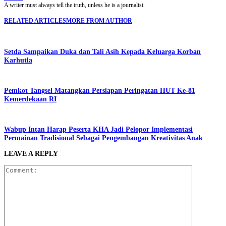
A writer must always tell the truth, unless he is a journalist.
RELATED ARTICLES
MORE FROM AUTHOR
Setda Sampaikan Duka dan Tali Asih Kepada Keluarga Korban
Karhutla
Pemkot Tangsel Matangkan Persiapan Peringatan HUT Ke-81
Kemerdekaan RI
Wabup Intan Harap Peserta KHA Jadi Pelopor Implementasi
Permainan Tradisional Sebagai Pengembangan Kreativitas Anak
LEAVE A REPLY