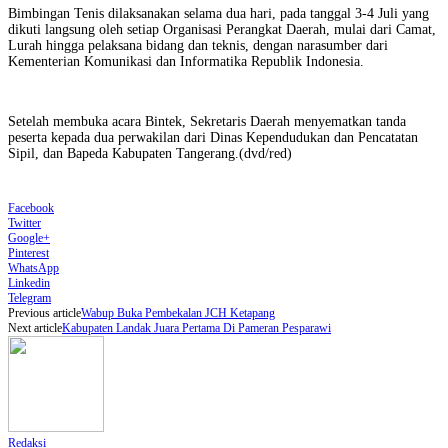
Bimbingan Tenis dilaksanakan selama dua hari, pada tanggal 3-4 Juli yang
dikuti langsung oleh setiap Organisasi Perangkat Daerah, mulai dari Camat,
Lurah hingga pelaksana bidang dan teknis, dengan narasumber dari
Kementerian Komunikasi dan Informatika Republik Indonesia.
Setelah membuka acara Bintek, Sekretaris Daerah menyematkan tanda
peserta kepada dua perwakilan dari Dinas Kependudukan dan Pencatatan
Sipil, dan Bapeda Kabupaten Tangerang.(dvd/red)
Facebook
Twitter
Google+
Pinterest
WhatsApp
Linkedin
Telegram
Previous article
Wabup Buka Pembekalan JCH Ketapang
Next article
Kabupaten Landak Juara Pertama Di Pameran Pesparawi
Redaksi