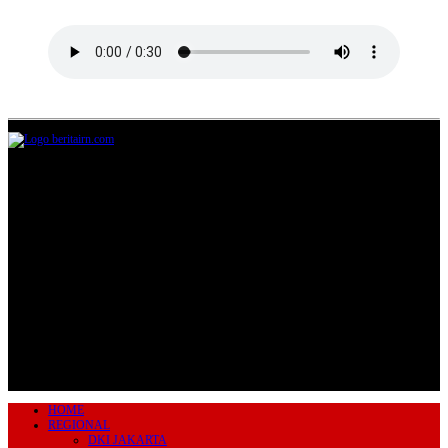
Jl.Lurah No.95G, Pondok Benda, Pamulang
Tangerang Selatan
085711393678
beritairn@gmail.com
HOME
REGIONAL
DKI JAKARTA