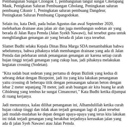
Pembangunan Sungai Cilongok 1, pembangunan tangul sungai Ciketapang
Mauk, Penigkatan Saluran Pembuangan Cibolang, Peningkatan saluran
pembuang Cikunir 1, Peningkatan saluran pembuang Dangdeur,
Peningkatan Saluran Pembuang Cipangodokan.
Selain itu, kata Dedi, pada bulan Agustus dan awal September 2020,
melebarkan drainase atau jalan air dan juga membangun sodetan air yang
berada di Jalan Raya Pemda (Jalan Syekh Nawawi), hal tersebut guna untuk
menghilangkan genangan air yang berada di jalan raya tersebut.
Slamet Budhi selaku Kepala Dinas Bina Marga SDA menambahkan bahwa
sebelumnya, bahwa pihaknya telah membangun drainase yang ada di Jalan
Pemda dan pelebaran untuk penanganan genangan air karena setiap curah
hujan tinggi terjadi genangan yang cukup luas, jadi pihaknya melakukan
kegiatan crossing (Sodetan).
“Kita sudah buat sodetan yang pertama di depan Bizlink yang kedua di
sebrang dekat dengan Bizzpoint, jadi itu yang kita lakukan penanganan
yaitu crossing di beberapa titik dengan pemasangan saluran beton dengan
lebar 2 meter sepanjang 78 meter, jadi arah buangan air kita buang ke arah
Cihideung yang tembus ke sungai Cimanceuri,” Kata Budhi ketika dijumpai
di ruang kerjanya.
Jadi menurutnya, kalau dilihat penanganan ini, Alhamdulillah ketika curah
hujan cukup tinggi dan tidak akan terjadi genangan lagi di jalan tersebut
jadi mudah-mudahan ke depan dengan upaya-upaya yang terus kita lakukan
ini tidak terjadi genangan yang berakibat terjadinya kerusakan jalan yang
ada di jalan Syeh Nawawi atau Jalan Pemda.