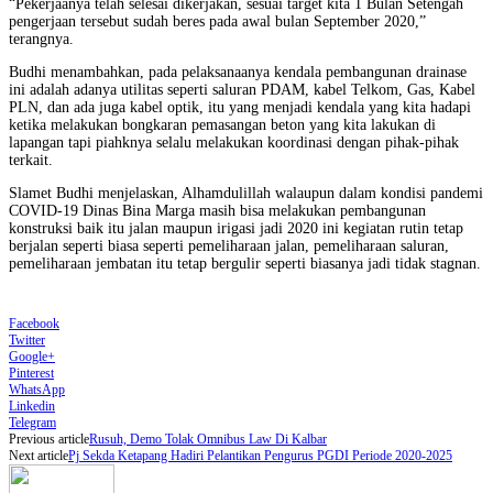
“Pekerjaanya telah selesai dikerjakan, sesuai target kita 1 Bulan Setengah
pengerjaan tersebut sudah beres pada awal bulan September 2020,”
terangnya.
Budhi menambahkan, pada pelaksanaanya kendala pembangunan drainase
ini adalah adanya utilitas seperti saluran PDAM, kabel Telkom, Gas, Kabel
PLN, dan ada juga kabel optik, itu yang menjadi kendala yang kita hadapi
ketika melakukan bongkaran pemasangan beton yang kita lakukan di
lapangan tapi piahknya selalu melakukan koordinasi dengan pihak-pihak
terkait.
Slamet Budhi menjelaskan, Alhamdulillah walaupun dalam kondisi pandemi
COVID-19 Dinas Bina Marga masih bisa melakukan pembangunan
konstruksi baik itu jalan maupun irigasi jadi 2020 ini kegiatan rutin tetap
berjalan seperti biasa seperti pemeliharaan jalan, pemeliharaan saluran,
pemeliharaan jembatan itu tetap bergulir seperti biasanya jadi tidak stagnan.
Facebook
Twitter
Google+
Pinterest
WhatsApp
Linkedin
Telegram
Previous article
Rusuh, Demo Tolak Omnibus Law Di Kalbar
Next article
Pj Sekda Ketapang Hadiri Pelantikan Pengurus PGDI Periode 2020-2025