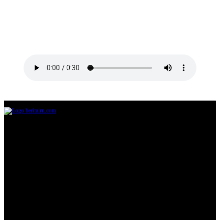
Jl.Lurah No.95G, Pondok Benda, Pamulang
Tangerang Selatan
085711393678
beritairn@gmail.com