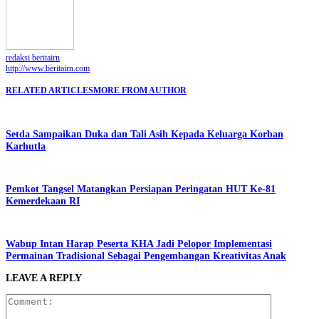
redaksi beritairn
http://www.beritairn.com
RELATED ARTICLES
MORE FROM AUTHOR
Setda Sampaikan Duka dan Tali Asih Kepada Keluarga Korban
Karhutla
Pemkot Tangsel Matangkan Persiapan Peringatan HUT Ke-81
Kemerdekaan RI
Wabup Intan Harap Peserta KHA Jadi Pelopor Implementasi
Permainan Tradisional Sebagai Pengembangan Kreativitas Anak
LEAVE A REPLY