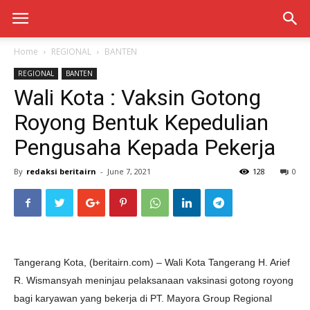
Home
REGIONAL
BANTEN
REGIONAL
BANTEN
Wali Kota : Vaksin Gotong
Royong Bentuk Kepedulian
Pengusaha Kepada Pekerja
By
redaksi beritairn
-
June 7, 2021
128
0
Tangerang Kota, (beritairn.com) – Wali Kota Tangerang H. Arief
R. Wismansyah meninjau pelaksanaan vaksinasi gotong royong
bagi karyawan yang bekerja di PT. Mayora Group Regional