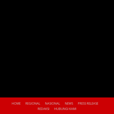
HOME
REGIONAL
NASIONAL
NEWS
PRESS RELEASE
REDAKSI
HUBUNGI KAMI