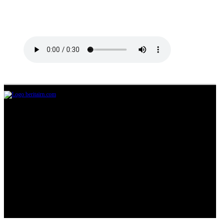
Jl.Lurah No.95G, Pondok Benda, Pamulang
Tangerang Selatan
085711393678
beritairn@gmail.com