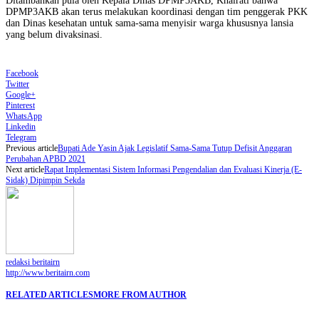
Ditambahkan pula oleh Kepala Dinas DPMP3AKB, Khairati bahwa
DPMP3AKB akan terus melakukan koordinasi dengan tim penggerak PKK
dan Dinas kesehatan untuk sama-sama menyisir warga khususnya lansia
yang belum divaksinasi.
Facebook
Twitter
Google+
Pinterest
WhatsApp
Linkedin
Telegram
Previous article
Bupati Ade Yasin Ajak Legislatif Sama-Sama Tutup Defisit Anggaran
Perubahan APBD 2021
Next article
Rapat Implementasi Sistem Informasi Pengendalian dan Evaluasi Kinerja (E-
Sidak) Dipimpin Sekda
redaksi beritairn
http://www.beritairn.com
RELATED ARTICLES
MORE FROM AUTHOR