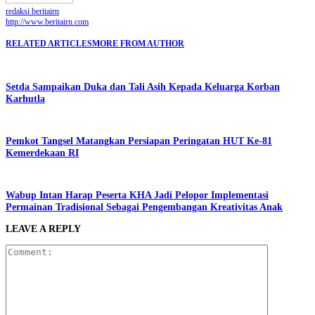
redaksi beritairn
http://www.beritairn.com
RELATED ARTICLES
MORE FROM AUTHOR
Setda Sampaikan Duka dan Tali Asih Kepada Keluarga Korban
Karhutla
Pemkot Tangsel Matangkan Persiapan Peringatan HUT Ke-81
Kemerdekaan RI
Wabup Intan Harap Peserta KHA Jadi Pelopor Implementasi
Permainan Tradisional Sebagai Pengembangan Kreativitas Anak
LEAVE A REPLY