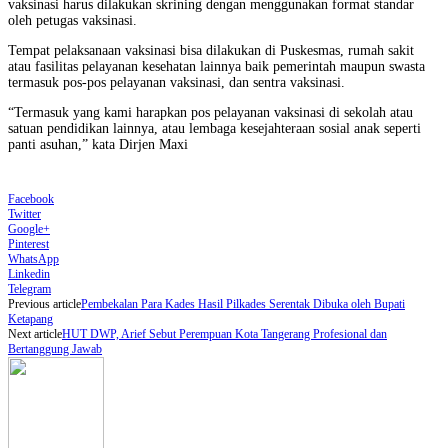
vaksinasi harus dilakukan skrining dengan menggunakan format standar
oleh petugas vaksinasi.
Tempat pelaksanaan vaksinasi bisa dilakukan di Puskesmas, rumah sakit
atau fasilitas pelayanan kesehatan lainnya baik pemerintah maupun swasta
termasuk pos-pos pelayanan vaksinasi, dan sentra vaksinasi.
“Termasuk yang kami harapkan pos pelayanan vaksinasi di sekolah atau
satuan pendidikan lainnya, atau lembaga kesejahteraan sosial anak seperti
panti asuhan,” kata Dirjen Maxi
Facebook
Twitter
Google+
Pinterest
WhatsApp
Linkedin
Telegram
Previous article
Pembekalan Para Kades Hasil Pilkades Serentak Dibuka oleh Bupati
Ketapang
Next article
HUT DWP, Arief Sebut Perempuan Kota Tangerang Profesional dan
Bertanggung Jawab