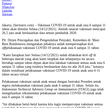
Pinterest
WhatsApp
Linkedin
Telegram
Jakarta, (beritairn.com) – Vaksinasi COVID-19 untuk anak usia 6 sampai 11
tahun akan dimulai Selasa (14/12/2021). Jumlah sasaran vaksinasi mencapai
26,5 juta anak berdasarkan data sensus penduduk 2020.
Plt. Dirjen Pencegahan dan Pengendalian Penyakit, Kemenkes dr. Maxi
Rein Rondonuwu mengatakan pihaknya sudah mempersiapkan
kick
off
pelaksanaan vaksinasi COVID-19 untuk anak usia 6 sampai 11 tahun.
“Kami harapkan hari Selasa (14/12/2021) sudah dilakukan
kick off
di
beberapa daerah yang akan kami tetapkan dan selanjutnya itu secara
bertahap sampai tahun depan akan kita lakukan vaksinasi semua anak usia 6
sampai 11 tahun yang totalnya berdasarkan data itu ada 26,8 juta,” katanya
dalam sosialisasi pelaksanaan vaksinasi COVID-19 untuk anak usia 6-11
tahun secara virtual.
Pelaksanaan vaksinasi untuk anak sesuai dengan Instruksi Presiden untuk
segera melaksanakan vaksinasi pada anak 6 sampai 11 tahun. Selain itu,
Indonesian Technical Advisory Group on Immunization
(ITAGI) juga telah
mengeluarkan rekomendasi pelaksanaan vaksinasi COVID-19 untuk anak
usia 6 sampai 11 tahun.
“Ini dilakukan betul-betul karena kita ingin mempercepat vaksinasi semua