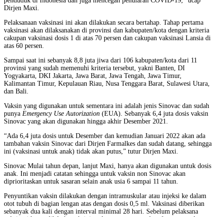
penduduk di Indonesia dan juga mencegah penularan COVID-19,” ucap
Dirjen Maxi.
Pelaksanaan vaksinasi ini akan dilakukan secara bertahap. Tahap pertama
vaksinasi akan dilaksanakan di provinsi dan kabupaten/kota dengan kriteria
cakupan vaksinasi dosis 1 di atas 70 persen dan cakupan vaksinasi Lansia di
atas 60 persen.
Sampai saat ini sebanyak 8,8 juta jiwa dari 106 kabupaten/kota dari 11
provinsi yang sudah memenuhi kriteria tersebut, yakni Banten, DI
Yogyakarta, DKI Jakarta, Jawa Barat, Jawa Tengah, Jawa Timur,
Kalimantan Timur, Kepulauan Riau, Nusa Tenggara Barat, Sulawesi Utara,
dan Bali.
Vaksin yang digunakan untuk sementara ini adalah jenis Sinovac dan sudah
punya
Emergency Use Autorization
(EUA). Sebanyak 6,4 juta dosis vaksin
Sinovac yang akan digunakan hingga akhir Desember 2021.
“Ada 6,4 juta dosis untuk Desember dan kemudian Januari 2022 akan ada
tambahan vaksin Sinovac dari Dirjen Farmalkes dan sudah datang, sehingga
ini (vaksinasi untuk anak) tidak akan putus,” tutur Dirjen Maxi.
Sinovac Mulai tahun depan, lanjut Maxi, hanya akan digunakan untuk dosis
anak. Ini menjadi catatan sehingga untuk vaksin non Sinovac akan
diprioritaskan untuk sasaran selain anak usia 6 sampai 11 tahun.
Penyuntikan vaksin dilakukan dengan intramuskular atau injeksi ke dalam
otot tubuh di bagian lengan atas dengan dosis 0,5 ml. Vaksinasi diberikan
sebanyak dua kali dengan interval minimal 28 hari. Sebelum pelaksana