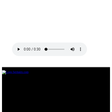
Jl.Lurah No.95G, Pondok Benda, Pamulang
Tangerang Selatan
085711393678
beritairn@gmail.com