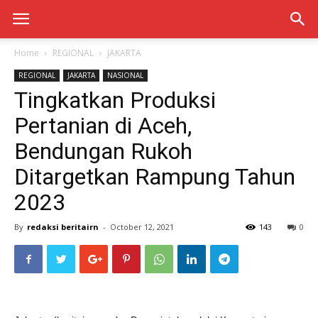
Home
REGIONAL
JAKARTA
REGIONAL
JAKARTA
NASIONAL
Tingkatkan Produksi
Pertanian di Aceh,
Bendungan Rukoh
Ditargetkan Rampung Tahun
2023
By
redaksi beritairn
-
October 12, 2021
143
0