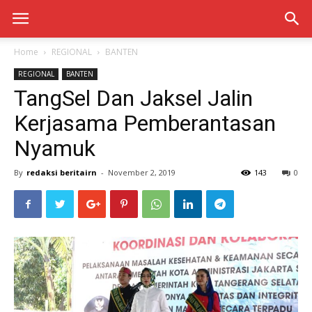
Home
REGIONAL
BANTEN
REGIONAL
BANTEN
TangSel Dan Jaksel Jalin
Kerjasama Pemberantasan
Nyamuk
By
redaksi beritairn
-
November 2, 2019
143
0