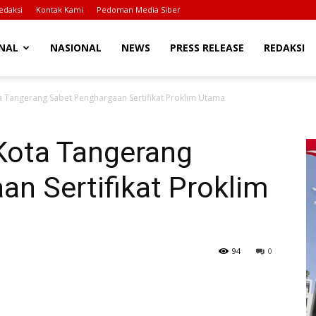
edaksi
Kontak Kami
Pedoman Media Siber
NAL
NASIONAL
NEWS
PRESS RELEASE
REDAKSI
a Tangerang Sabet Penghargaan Sertifikat Proklim Utama
Kota Tangerang
n Sertifikat Proklim
94
0