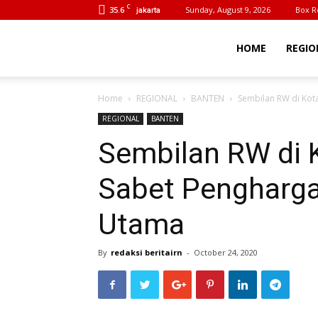
C
35.6
Sunday, August 9, 2026
Box R
jakarta
BeritaIrn
HOME
REGIO
Home
REGIONAL
BANTEN
Sembilan RW di Kot
REGIONAL
BANTEN
Sembilan RW di 
Sabet Penghargaa
Utama
By
redaksi beritairn
-
October 24, 2020