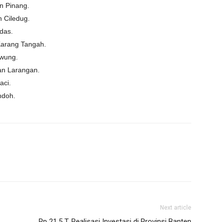
n Pinang.
 Ciledug.
das.
arang Tangah.
uwung.
an Larangan.
aci.
ndoh.
Next article
Rp 21,5 T, Realisasi Investasi di Provinsi Banten