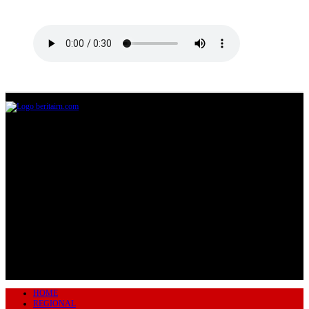
Jl.Lurah No.95G, Pondok Benda, Pamulang
Tangerang Selatan
085711393678
beritairn@gmail.com
HOME
REGIONAL