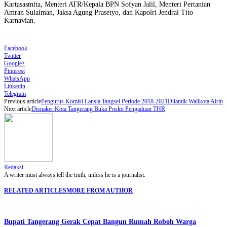
Kartasasmita, Menteri ATR/Kepala BPN Sofyan Jalil, Menteri Pertanian
Amran Sulaiman, Jaksa Agung Prasetyo, dan Kapolri Jendral Tito
Karnavian.
Facebook
Twitter
Google+
Pinterest
WhatsApp
Linkedin
Telegram
Previous article
Pengurus Komisi Lansia Tangsel Periode 2018-2021Dilantik Walikota Airin
Next article
Disnaker Kota Tangerang Buka Posko Pengaduan THR
Redaksi
A writer must always tell the truth, unless he is a journalist.
RELATED ARTICLES
MORE FROM AUTHOR
Bupati Tangerang Gerak Cepat Bangun Rumah Roboh Warga