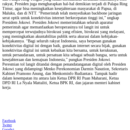
rakyat, Presiden juga mengharapkan hal-hal demikian terjadi di Palapa Ring
Timur, agar bisa meningkatkan kesejahteraan masyarakat di Papua, di
Maluku, dan di NTT. “Pemerintah telah menyediakan backbone jaringan
serat optik untuk konektivitas internet berkecepatan tinggi ini,” ungkap
Presidem Jokowi. Presiden Jokowi memerintahkan seluruh aparatur
pemerintah agar memanfaatkan beroperasinya tol langit ini untuk
mempercepat terwujudnya birokrasi yang efisien, birokrasi yang melayani,
yang meningkatkan akuntabilitas publik serta akurasi dalam kebijakan-
kebijakannya. “Bagi seluruh rakyat Indonesia, saya berpesan gunakan
konektivitas digital ini dengan baik, gunakan internet secara bijak, gunakan
konektivitas digital ini untuk kebaikan kita bersama, untuk kerukunan,
untuk persaudaraan, untuk persatuan kita sebagai sebuah bangsa, serta untuk
kesejahteraan dan kemajuan Indonesia,” pungkas Presiden Jokowi.
Peresmian tol langit ditandai dengan penandatanganan digital oleh Presiden
Jokowi yang didampingi Menko Perekonomian Darmin Nasution, Sekretaris
Kabinet Pramono Anung, dan Menkominfo Rudiantara. Tampak hadir
dalam kesempatan itu antara lain Ketua DPR RI Puan Maharani, Ketua
DPD RI La Nyala Mattaliti, Ketua BPK RI, dan jajaran menteri kabinet
kerja.
Facebook
Twitter
Google+