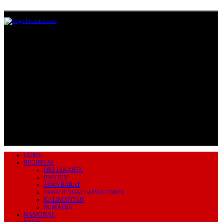
Jl.Lurah No.95G, Pondok Benda, Pamulang
Tangerang Selatan
085711393678
beritairn@gmail.com
HOME
REGIONAL
DKI JAKARTA
BANTEN
JAWA BARAT
JAWA TENGAH /JAWA TIMUR
KALIMANTAN
SUMATRA
NASIONAL