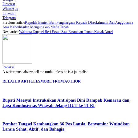
Pinterest
WhatsApp
Linkedin
Telegram
Previous article
Kapolda Banten Beri Penghargaan Kepada Direskrimum Dan Anggotanya
Atas Keberhasilan Mengungkap Mafia Tanah
Next article
Walikota Tangsel Beri Pesan Saat Resmikan Taman Kakak Aurel
Redaksi
A writer must always tell the truth, unless he is a journalist.
RELATED ARTICLES
MORE FROM AUTHOR
Bupati Maesyal Instruksikan Antisipasi Dini Dampak Kemarau dan
Jaga Kondusivitas Wilayah Jelang HUT ke-81 RI
Pemkot Tangsel Kembangkan 36 Pos Lansia, Benyamin: Wujudkan
Lansia Sehat, Aktif, dan Bahagia