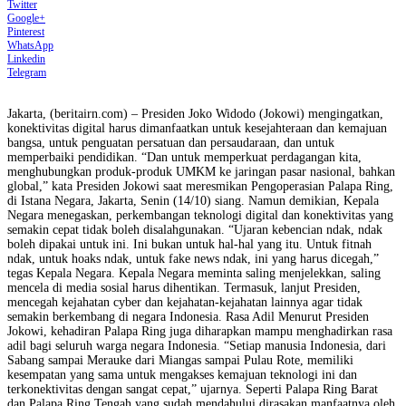
Twitter
Google+
Pinterest
WhatsApp
Linkedin
Telegram
Jakarta, (beritairn.com) – Presiden Joko Widodo (Jokowi) mengingatkan,
konektivitas digital harus dimanfaatkan untuk kesejahteraan dan kemajuan
bangsa, untuk penguatan persatuan dan persaudaraan, dan untuk
memperbaiki pendidikan. “Dan untuk memperkuat perdagangan kita,
menghubungkan produk-produk UMKM ke jaringan pasar nasional, bahkan
global,” kata Presiden Jokowi saat meresmikan Pengoperasian Palapa Ring,
di Istana Negara, Jakarta, Senin (14/10) siang. Namun demikian, Kepala
Negara menegaskan, perkembangan teknologi digital dan konektivitas yang
semakin cepat tidak boleh disalahgunakan. “Ujaran kebencian ndak, ndak
boleh dipakai untuk ini. Ini bukan untuk hal-hal yang itu. Untuk fitnah
ndak, untuk hoaks ndak, untuk fake news ndak, ini yang harus dicegah,”
tegas Kepala Negara. Kepala Negara meminta saling menjelekkan, saling
mencela di media sosial harus dihentikan. Termasuk, lanjut Presiden,
mencegah kejahatan cyber dan kejahatan-kejahatan lainnya agar tidak
semakin berkembang di negara Indonesia. Rasa Adil Menurut Presiden
Jokowi, kehadiran Palapa Ring juga diharapkan mampu menghadirkan rasa
adil bagi seluruh warga negara Indonesia. “Setiap manusia Indonesia, dari
Sabang sampai Merauke dari Miangas sampai Pulau Rote, memiliki
kesempatan yang sama untuk mengakses kemajuan teknologi ini dan
terkonektivitas dengan sangat cepat,” ujarnya. Seperti Palapa Ring Barat
dan Palapa Ring Tengah yang sudah mendahului dirasakan manfaatnya oleh