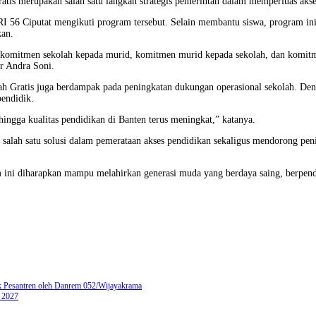
is merupakan salah satu langkah strategis pemerintah dalam memperluas akses
RI 56 Ciputat mengikuti program tersebut. Selain membantu siswa, program i
kan.
, komitmen sekolah kepada murid, komitmen murid kepada sekolah, dan komitme
r Andra Soni.
h Gratis juga berdampak pada peningkatan dukungan operasional sekolah. Den
pendidik.
ingga kualitas pendidikan di Banten terus meningkat,” katanya.
salah satu solusi dalam pemerataan akses pendidikan sekaligus mendorong peni
am ini diharapkan mampu melahirkan generasi muda yang berdaya saing, berpen
k Pesantren oleh Danrem 052/Wijayakrama
 2027