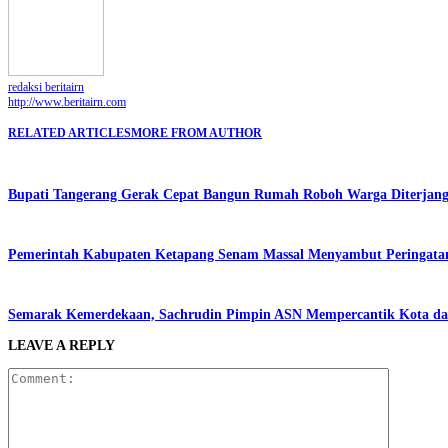
redaksi beritairn
http://www.beritairn.com
RELATED ARTICLES
MORE FROM AUTHOR
Bupati Tangerang Gerak Cepat Bangun Rumah Roboh Warga Diterjang 
Pemerintah Kabupaten Ketapang Senam Massal Menyambut Peringata
Semarak Kemerdekaan, Sachrudin Pimpin ASN Mempercantik Kota da
LEAVE A REPLY