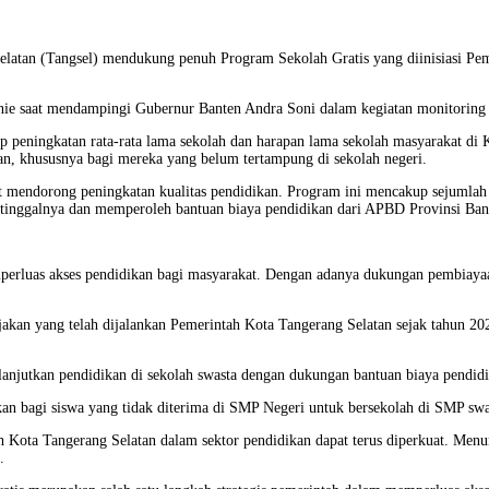
elatan (Tangsel) mendukung penuh Program Sekolah Gratis yang diinisiasi Pe
ie saat mendampingi Gubernur Banten Andra Soni dalam kegiatan monitoring 
 peningkatan rata-rata lama sekolah dan harapan lama sekolah masyarakat di 
an, khususnya bagi mereka yang belum tertampung di sekolah negeri.
t mendorong peningkatan kualitas pendidikan. Program ini mencakup sejumlah s
t tinggalnya dan memperoleh bantuan biaya pendidikan dari APBD Provinsi Ban
mperluas akses pendidikan bagi masyarakat. Dengan adanya dukungan pembiaya
kan yang telah dijalankan Pemerintah Kota Tangerang Selatan sejak tahun 202
elanjutkan pendidikan di sekolah swasta dengan dukungan bantuan biaya pendi
n bagi siswa yang tidak diterima di SMP Negeri untuk bersekolah di SMP swast
 Kota Tangerang Selatan dalam sektor pendidikan dapat terus diperkuat. Menu
.