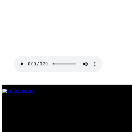
Jl.Lurah No.95G, Pondok Benda, Pamulang
Tangerang Selatan
085711393678
beritairn@gmail.com