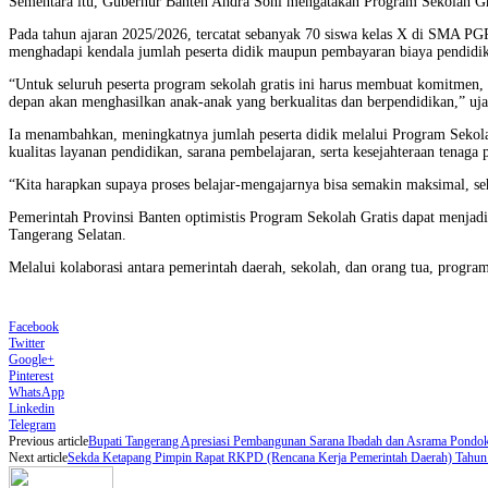
Sementara itu, Gubernur Banten Andra Soni mengatakan Program Sekolah Grat
Pada tahun ajaran 2025/2026, tercatat sebanyak 70 siswa kelas X di SMA PG
menghadapi kendala jumlah peserta didik maupun pembayaran biaya pendidi
“Untuk seluruh peserta program sekolah gratis ini harus membuat komitmen
depan akan menghasilkan anak-anak yang berkualitas dan berpendidikan,” uja
Ia menambahkan, meningkatnya jumlah peserta didik melalui Program Sekola
kualitas layanan pendidikan, sarana pembelajaran, serta kesejahteraan tenaga 
“Kita harapkan supaya proses belajar-mengajarnya bisa semakin maksimal, seh
Pemerintah Provinsi Banten optimistis Program Sekolah Gratis dapat menjadi 
Tangerang Selatan.
Melalui kolaborasi antara pemerintah daerah, sekolah, dan orang tua, progr
Facebook
Twitter
Google+
Pinterest
WhatsApp
Linkedin
Telegram
Previous article
Bupati Tangerang Apresiasi Pembangunan Sarana Ibadah dan Asrama Pondo
Next article
Sekda Ketapang Pimpin Rapat RKPD (Rencana Kerja Pemerintah Daerah) Tahun