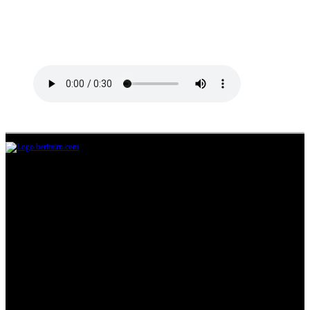
Jl.Lurah No.95G, Pondok Benda, Pamulang
Tangerang Selatan
085711393678
beritairn@gmail.com