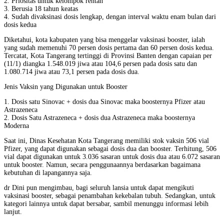
2. Priositas untuk kelompok rentan
3. Berusia 18 tahun keatas
4. Sudah divaksinasi dosis lengkap, dengan interval waktu enam bulan dari
dosis kedua
Diketahui, kota kabupaten yang bisa menggelar vaksinasi booster, ialah
yang sudah memenuhi 70 persen dosis pertama dan 60 persen dosis kedua.
Tercatat, Kota Tangerang tertinggi di Provinsi Banten dengan capaian per
(11/1) diangka 1.548.019 jiwa atau 104,6 persen pada dosis satu dan
1.080.714 jiwa atau 73,1 persen pada dosis dua.
Jenis Vaksin yang Digunakan untuk Booster
1. Dosis satu Sinovac + dosis dua Sinovac maka boosternya Pfizer atau
Astrazeneca
2. Dosis Satu Astrazeneca + dosis dua Astrazeneca maka boosternya
Moderna
Saat ini, Dinas Kesehatan Kota Tangerang memiliki stok vaksin 506 vial
Pfizer, yang dapat digunakan sebagai dosis dua dan booster. Terhitung, 506
vial dapat digunakan untuk 3.036 sasaran untuk dosis dua atau 6.072 sasaran
untuk booster. Namun, secara penggunaannya berdasarkan bagaimana
kebutuhan di lapangannya saja.
dr Dini pun mengimbau, bagi seluruh lansia untuk dapat mengikuti
vaksinasi booster, sebagai penambahan kekebalan tubuh. Sedangkan, untuk
kategori lainnya untuk dapat bersabar, sambil menunggu informasi lebih
lanjut.