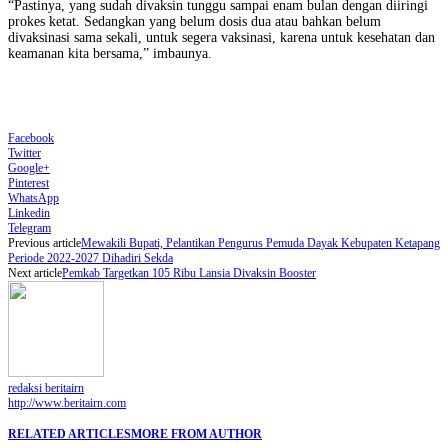
“Pastinya, yang sudah divaksin tunggu sampai enam bulan dengan diiringi
prokes ketat. Sedangkan yang belum dosis dua atau bahkan belum
divaksinasi sama sekali, untuk segera vaksinasi, karena untuk kesehatan dan
keamanan kita bersama,” imbaunya.
Facebook
Twitter
Google+
Pinterest
WhatsApp
Linkedin
Telegram
Previous article
Mewakili Bupati, Pelantikan Pengurus Pemuda Dayak Kebupaten Ketapang
Periode 2022-2027 Dihadiri Sekda
Next article
Pemkab Targetkan 105 Ribu Lansia Divaksin Booster
redaksi beritairn
http://www.beritairn.com
RELATED ARTICLES
MORE FROM AUTHOR