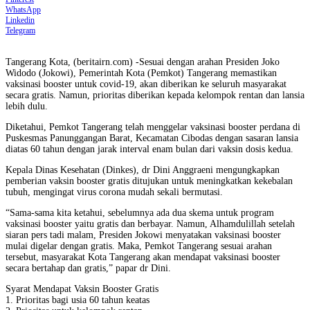
WhatsApp
Linkedin
Telegram
Tangerang Kota, (beritairn.com) -Sesuai dengan arahan Presiden Joko
Widodo (Jokowi), Pemerintah Kota (Pemkot) Tangerang memastikan
vaksinasi booster untuk covid-19, akan diberikan ke seluruh masyarakat
secara gratis. Namun, prioritas diberikan kepada kelompok rentan dan lansia
lebih dulu.
Diketahui, Pemkot Tangerang telah menggelar vaksinasi booster perdana di
Puskesmas Panunggangan Barat, Kecamatan Cibodas dengan sasaran lansia
diatas 60 tahun dengan jarak interval enam bulan dari vaksin dosis kedua.
Kepala Dinas Kesehatan (Dinkes), dr Dini Anggraeni mengungkapkan
pemberian vaksin booster gratis ditujukan untuk meningkatkan kekebalan
tubuh, mengingat virus corona mudah sekali bermutasi.
“Sama-sama kita ketahui, sebelumnya ada dua skema untuk program
vaksinasi booster yaitu gratis dan berbayar. Namun, Alhamdulillah setelah
siaran pers tadi malam, Presiden Jokowi menyatakan vaksinasi booster
mulai digelar dengan gratis. Maka, Pemkot Tangerang sesuai arahan
tersebut, masyarakat Kota Tangerang akan mendapat vaksinasi booster
secara bertahap dan gratis,” papar dr Dini.
Syarat Mendapat Vaksin Booster Gratis
1. Prioritas bagi usia 60 tahun keatas