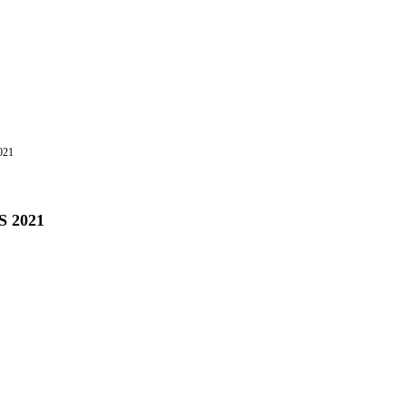
021
S 2021