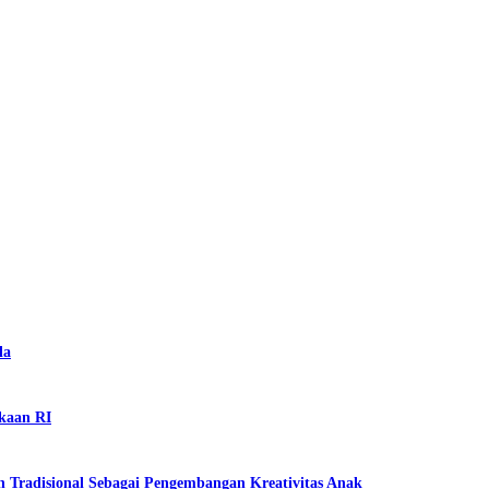
la
kaan RI
 Tradisional Sebagai Pengembangan Kreativitas Anak