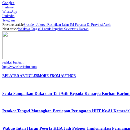
Google+
Pinterest
WhatsApp
Linkedin
Telegram
Previous article
Presiden Jokowi Resmikan Jalan Tol Pertama Di Provinsi Aceh
Next article
Walikota Tangsel Lantik Penjabat Sekretaris Daerah
redaksi beritairn
http://www.beritairn.com
RELATED ARTICLES
MORE FROM AUTHOR
Setda Sampaikan Duka dan Tali Asih Kepada Keluarga Korban Karhut
Pemkot Tangsel Matangkan Persiapan Peringatan HUT Ke-81 Kemerde
Wabup Intan Harap Peserta KHA Jadi Pelopor Implementasi Permainan