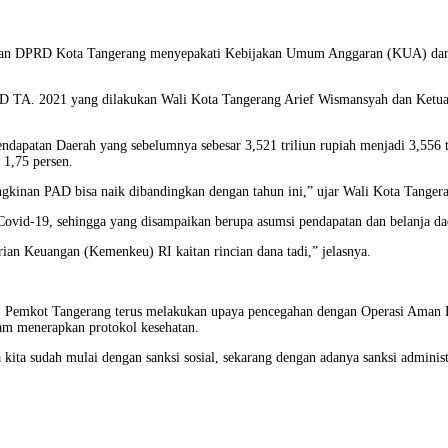
engan DPRD Kota Tangerang menyepakati Kebijakan Umum Anggaran (KUA) dan
BD TA. 2021 yang dilakukan Wali Kota Tangerang Arief Wismansyah dan Ket
apatan Daerah yang sebelumnya sebesar 3,521 triliun rupiah menjadi 3,556 tr
 1,75 persen.
ngkinan PAD bisa naik dibandingkan dengan tahun ini,” ujar Wali Kota Tanger
Covid-19, sehingga yang disampaikan berupa asumsi pendapatan dan belanja 
ian Keuangan (Kemenkeu) RI kaitan rincian dana tadi,” jelasnya.
, Pemkot Tangerang terus melakukan upaya pencegahan dengan Operasi Aman
lam menerapkan protokol kesehatan.
kita sudah mulai dengan sanksi sosial, sekarang dengan adanya sanksi administr