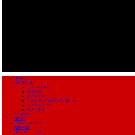
Jl.Lurah No.95G, Pondok Benda, Pamulang
Tangerang Selatan
085711393678
beritairn@gmail.com
HOME
REGIONAL
DKI JAKARTA
BANTEN
JAWA BARAT
JAWA TENGAH /JAWA TIMUR
KALIMANTAN
SUMATRA
NASIONAL
NEWS
PRESS RELEASE
REDAKSI
HUBUNGI KAMI