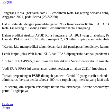
Telegram
Tangerang Kota, (beritairn.com) – Pemerintah Kota Tangerang bersama d
Anggaran 2021, pada Selasa (25/8/2020).
Hal ini ditandai dengan penandatanganan Nota Kesepakatan KUA-PPAS AP
Kota Tangerang di Gedung Pusat Pemerintahan Kota Tangerang.
Dalam prediksi struktur APBD Kota Tangerang TA. 2021 yang dijabarkan, Pend
Daerah (PAD), dari 1,974 triliun menjadi 2,009 triliun rupiah atau bertambah
“Karena kita memprediksi tahun depan dari sisi pendapatan kondisinya kemu
Lebih lanjut, jelas Wali Kota, KUA dan PPAS dipengaruhi dampak pandemi 
“Ini baru KUA-PPAS, nanti biasanya kita dikasih Surat Edaran dari Kementer
“Jadi KUA-PPAS ini ancer-ancer untuk kegiatan di tahun 2021,” imbuhnya.
Terkait perpanjangan PSBB ditengah pandemi Covid-19 yang masih melanda
administrasi berupa denda sebesar 100 ribu rupiah bagi mereka yang lalai da
“Ini sedang kita siapkan Perwalnya untuk tata laksananya. Karena sebelumnya 
patuh,” ungkapnya.
Facebook
Twitter