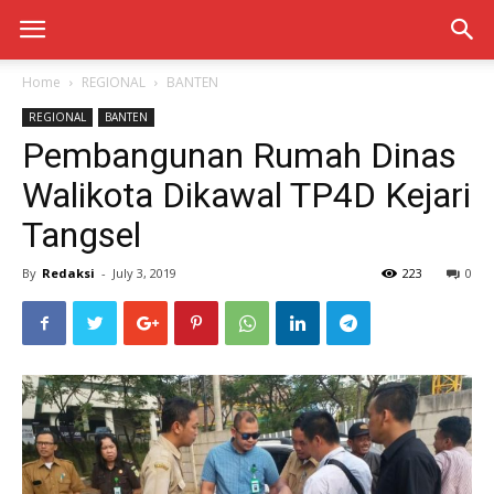
Home
REGIONAL
BANTEN
REGIONAL
BANTEN
Pembangunan Rumah Dinas
Walikota Dikawal TP4D Kejari
Tangsel
By
Redaksi
-
July 3, 2019
223
0