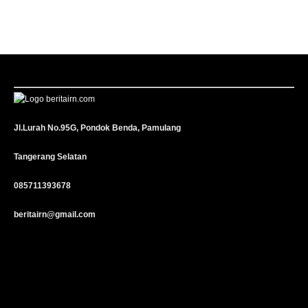
Jl.Lurah No.95G, Pondok Benda, Pamulang
Tangerang Selatan
085711393678
beritairn@gmail.com