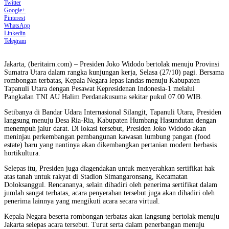
Twitter
Google+
Pinterest
WhatsApp
Linkedin
Telegram
Jakarta, (beritairn.com) – Presiden Joko Widodo bertolak menuju Provinsi
Sumatra Utara dalam rangka kunjungan kerja, Selasa (27/10) pagi. Bersama
rombongan terbatas, Kepala Negara lepas landas menuju Kabupaten
Tapanuli Utara dengan Pesawat Kepresidenan Indonesia-1 melalui
Pangkalan TNI AU Halim Perdanakusuma sekitar pukul 07.00 WIB.
Setibanya di Bandar Udara Internasional Silangit, Tapanuli Utara, Presiden
langsung menuju Desa Ria-Ria, Kabupaten Humbang Hasundutan dengan
menempuh jalur darat. Di lokasi tersebut, Presiden Joko Widodo akan
meninjau perkembangan pembangunan kawasan lumbung pangan (food
estate) baru yang nantinya akan dikembangkan pertanian modern berbasis
hortikultura.
Selepas itu, Presiden juga diagendakan untuk menyerahkan sertifikat hak
atas tanah untuk rakyat di Stadion Simangaronsang, Kecamatan
Doloksanggul. Rencananya, selain dihadiri oleh penerima sertifikat dalam
jumlah sangat terbatas, acara penyerahan tersebut juga akan dihadiri oleh
penerima lainnya yang mengikuti acara secara virtual.
Kepala Negara beserta rombongan terbatas akan langsung bertolak menuju
Jakarta selepas acara tersebut. Turut serta dalam penerbangan menuju