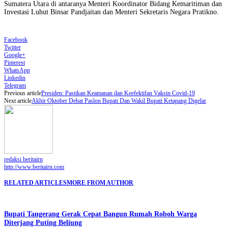
Sumatera Utara di antaranya Menteri Koordinator Bidang Kemaritiman dan
Investasi Luhut Binsar Pandjaitan dan Menteri Sekretaris Negara Pratikno.
Facebook
Twitter
Google+
Pinterest
WhatsApp
Linkedin
Telegram
Previous article
Presiden: Pastikan Keamanan dan Keefektifan Vaksin Covid-19
Next article
Akhir Oktober Debat Paslon Bupati Dan Wakil Bupati Ketapang Digelar
redaksi beritairn
http://www.beritairn.com
RELATED ARTICLES
MORE FROM AUTHOR
Bupati Tangerang Gerak Cepat Bangun Rumah Roboh Warga
Diterjang Puting Beliung