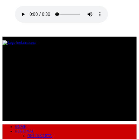
Jl.Lurah No.95G, Pondok Benda, Pamulang
Tangerang Selatan
085711393678
beritairn@gmail.com
HOME
REGIONAL
DKI JAKARTA