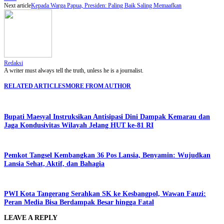
Next article
Kepada Warga Papua, Presiden: Paling Baik Saling Memaafkan
Redaksi
A writer must always tell the truth, unless he is a journalist.
RELATED ARTICLES
MORE FROM AUTHOR
Bupati Maesyal Instruksikan Antisipasi Dini Dampak Kemarau dan
Jaga Kondusivitas Wilayah Jelang HUT ke-81 RI
Pemkot Tangsel Kembangkan 36 Pos Lansia, Benyamin: Wujudkan
Lansia Sehat, Aktif, dan Bahagia
PWI Kota Tangerang Serahkan SK ke Kesbangpol, Wawan Fauzi:
Peran Media Bisa Berdampak Besar hingga Fatal
LEAVE A REPLY