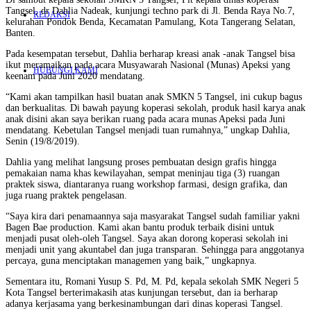
Tangsel, dr Dahlia Nadeak, kunjungi techno park di Jl. Benda Raya No.7,
REDAKSI
kelurahan Pondok Benda, Kecamatan Pamulang, Kota Tangerang Selatan,
Banten.
Pada kesempatan tersebut, Dahlia berharap kreasi anak -anak Tangsel bisa
ikut meramaikan pada acara Musyawarah Nasional (Munas) Apeksi yang
HUBUNGI KAMI
keenam pada Juni 2020 mendatang.
“Kami akan tampilkan hasil buatan anak SMKN 5 Tangsel, ini cukup bagus
dan berkualitas. Di bawah payung koperasi sekolah, produk hasil karya anak
anak disini akan saya berikan ruang pada acara munas Apeksi pada Juni
mendatang. Kebetulan Tangsel menjadi tuan rumahnya,” ungkap Dahlia,
Senin (19/8/2019).
Dahlia yang melihat langsung proses pembuatan design grafis hingga
pemakaian nama khas kewilayahan, sempat meninjau tiga (3) ruangan
praktek siswa, diantaranya ruang workshop farmasi, design grafika, dan
juga ruang praktek pengelasan.
“Saya kira dari penamaannya saja masyarakat Tangsel sudah familiar yakni
Bagen Bae production. Kami akan bantu produk terbaik disini untuk
menjadi pusat oleh-oleh Tangsel. Saya akan dorong koperasi sekolah ini
menjadi unit yang akuntabel dan juga transparan. Sehingga para anggotanya
percaya, guna menciptakan managemen yang baik,” ungkapnya.
Sementara itu, Romani Yusup S. Pd, M. Pd, kepala sekolah SMK Negeri 5
Kota Tangsel berterimakasih atas kunjungan tersebut, dan ia berharap
adanya kerjasama yang berkesinambungan dari dinas koperasi Tangsel.