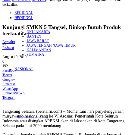
Home
REGIONAL
BANTEN
Kunjungi SMKN 5 Tangsel, Dinkop Butuh Produk
berkualitas
REGIONAL
BANTEN
REGIONAL
Kunjungi SMKN 5 Tangsel, Dinkop Butuh Produk
DKI JAKARTA
berkualitas
BANTEN
JAWA BARAT
BeritaIrn
By
JAWA TENGAH /JAWA TIMUR
Redaksi
KALIMANTAN
-
SUMATRA
August 19, 2019
0
192
NASIONAL
Facebook
Twitter
Google+
Pinterest
WhatsApp
Linkedin
NEWS
Telegram
Tangerang Selatan, (beritairn.com) – Momentum hari penyelenggaraan
musyawarah nasional yang ke VI Asosiasi Pemerintah Kota Seluruh
PRESS RELEASE
Indonesia atau disingkat APEKSI akan di laksanakan di kota Tangerang
Selatan pada Juni 2020 mendatang.
Di sambut kepala sekolah SMKN 5 Tangsel, Plt kepala dinas koperasi