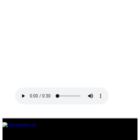
Jl.Lurah No.95G, Pondok Benda, Pamulang