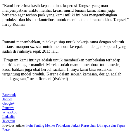
“Kami berterima kasih kepada dinas koperasi Tangsel yang mau
menyempatkan waktu melihat kreasi murid binaan kami. Kami juga
berharap agar techno park yang kami miliki ini bisa mengembangkan
produksi, dan bisa berkontribusi untuk membuat cinderamata khas Tangsel,”
harap Romani.
Romani menambahkan, pihaknya siap untuk bekerja sama dengan seluruh
instansi maupun swasta, untuk membuat kesepakatan dengan koperasi yang
sudah di rintisnya sejak 2013 lalu.
“Program kami intinya adalah untuk memberikan pembekalan terhadap
murid kami agar mandiri. Mereka sudah mampu membuat tutup mesin,
kaos, bahkan juga obat herbal racikan. Intinya kami bisa sesuaikan
tergantung model produk. Karena dalam sebuah kemasan, design adalah
induk gagasan,” ucap Romani.(dvd/red)
Facebook
Twitter
Google+
Pinterest
WhatsApp
Linkedin
Telegram
Previous article
7 Poin Penting Menko Polhukam Terkait Kerusuhan Di Papua dan Papua
Barat