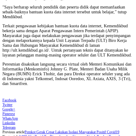
“Saya berharap seluruh pendidik dan peserta didik dapat memanfaatkan
sebaik-baiknya bantuan kuota data internet tersebut untuk belajar,” tutup
Mendikbud.
Terkait pengawasan kebijakan bantuan kuota data internet, Kemendikbud
bekerja sama dengan Aparat Pengawasan Intern Pemerintah (APIP).
Masyarakat juga dapat melakukan pengawasan jika terdapat penyimpangan
dengan melaporkannya kepada Unit Layanan Terpadu (ULT) Biro Kerja
Sama dan Hubungan Masyarakat Kemendikbud di laman
http://ult.kemdikbud.go.id/. Untuk pertanyaan teknis dapat ditanyakan ke
layanan pelanggan masing-masing operator seluler dan ULT Kemendikbud.
Peresmian disaksikan langsung secara virtual oleh Menteri Komunikasi dan
Informatika (Menkominfo) Johnny G. Plate, Menteri Badan Usaha Milik
Negara (BUMN) Erick Thohir, dan para Direksi operator seluler yang ada
di Indonesia yakni Telkomsel, Indosat Ooredoo, XL Axiata, AXIS, 3 (Tri),
dan Smartfren.
Facebook
Twitter
Google+
Pinterest
WhatsApp
Linkedin
Telegram
Previous article
Pemkot Gerak Cepat Lakukan Isolasi Masyarakat Positif Covid19