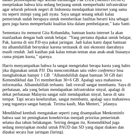
menjelaskan bahwa kita sedang berjuang untuk memperbaiki infrastruktur
agar seluruh pelosok negeri di Indonesia mendapatkan internet yang sama
itu seperti mimpi yang jadi nyata. Saya sangat senang sekali kalau
pemerintah sudah berupaya untuk memberikan fasilitas berarti kita sebagai
guru juga harus memperbaiki kualitas kita dalam pembelajaran,” kata Santi.
Sementara itu menurut Gita Kobandaha, bantuan kuota internet Ia akan
manfaatkan dengan baik untuk belajar. “Yang pertama dipakai untuk belajar,
Pak, karena di sini PJJ-nya pakai jaringan. Jadi kalau kami dapat bantuan
itu alhamdulillah bersyukur karena termasuk di sini ekonomi daerahnya
masih rendah. Jadi kasihan pak kalau teman-teman atau anak-anak biasanya
cuma pinjam kuota,” ujarnya.
Harris menyampaikan bahwa Ia sangat mengetahui berapa kuota yang habis
jika digunakan untuk PJJ. Dia mencontohkan satu
video conference
bisa
menghabiskan hampir 1 GB. “Alhamdulillah dapat bantuan 50 GB dari
Kemendikbud dan Tri memberikan 30+6 GB. Apalagi saya mahasiswa
informatika. Alhamdulillah terbantu. Jadi overall sangat membantu. Saya di
perbatasan, ada yang belum mendapatkan infrastruktur sinyal, apalagi di
dekat perbatasan Malaysia sangat sulit mendapatkan sinyal, harus di satu
tempat. Tapi secara keseluruhan, sangat membantu, apalagi saya mahasiswa
yang tugasnya sangat banyak. Terima kasih, Mas Menteri,” jelasnya.
Mendikbud kembali mengatakan seperti yang disampaikan Menkominfo
bahwa saat ini peningkatan konektivitas menjadi prioritas pemerintah
selama dua tahun belakangan. Seiring dengan itu, Kemendikbud juga
sedang menyiapkan modul untuk PAUD dan SD yang dapat diakses dan
dipakai secara luar jaringan (luring).