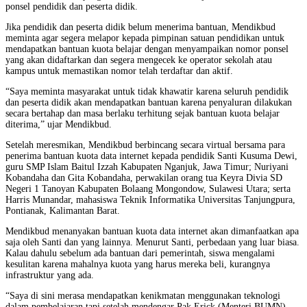
ponsel pendidik dan peserta didik.
Jika pendidik dan peserta didik belum menerima bantuan, Mendikbud
meminta agar segera melapor kepada pimpinan satuan pendidikan untuk
mendapatkan bantuan kuota belajar dengan menyampaikan nomor ponsel
yang akan didaftarkan dan segera mengecek ke operator sekolah atau
kampus untuk memastikan nomor telah terdaftar dan aktif.
“Saya meminta masyarakat untuk tidak khawatir karena seluruh pendidik
dan peserta didik akan mendapatkan bantuan karena penyaluran dilakukan
secara bertahap dan masa berlaku terhitung sejak bantuan kuota belajar
diterima,” ujar Mendikbud.
Setelah meresmikan, Mendikbud berbincang secara virtual bersama para
penerima bantuan kuota data internet kepada pendidik Santi Kusuma Dewi,
guru SMP Islam Baitul Izzah Kabupaten Nganjuk, Jawa Timur; Nuriyani
Kobandaha dan Gita Kobandaha, perwakilan orang tua Keyra Divia SD
Negeri 1 Tanoyan Kabupaten Bolaang Mongondow, Sulawesi Utara; serta
Harris Munandar, mahasiswa Teknik Informatika Universitas Tanjungpura,
Pontianak, Kalimantan Barat.
Mendikbud menanyakan bantuan kuota data internet akan dimanfaatkan apa
saja oleh Santi dan yang lainnya. Menurut Santi, perbedaan yang luar biasa.
Kalau dahulu sebelum ada bantuan dari pemerintah, siswa mengalami
kesulitan karena mahalnya kuota yang harus mereka beli, kurangnya
infrastruktur yang ada.
“Saya di sini merasa mendapatkan kenikmatan menggunakan teknologi
dalam pembelajaran tapi setelah mendengar Pak Erick (Menteri BUMN)