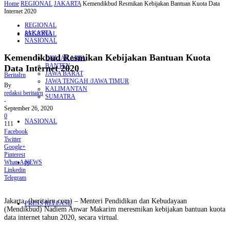
Home
REGIONAL
JAKARTA
Kemendikbud Resmikan Kebijakan Bantuan Kuota Data
Internet 2020
REGIONAL
JAKARTA
REGIONAL
NASIONAL
Kemendikbud Resmikan Kebijakan Bantuan Kuota
DKI JAKARTA
BANTEN
Data Internet 2020
JAWA BARAT
BeritaIrn
JAWA TENGAH /JAWA TIMUR
By
KALIMANTAN
redaksi beritairn
SUMATRA
-
September 26, 2020
0
NASIONAL
111
Facebook
Twitter
Google+
Pinterest
WhatsApp
NEWS
Linkedin
Telegram
Jakarta, (beritairn.com) – Menteri Pendidikan dan Kebudayaan
PRESS RELEASE
(Mendikbud) Nadiem Anwar Makarim meresmikan kebijakan bantuan kuota
data internet tahun 2020, secara virtual.