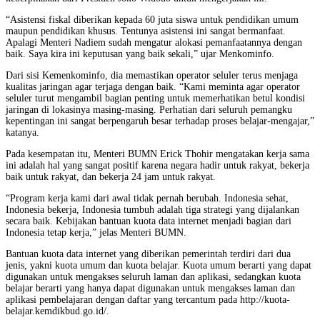
“Asistensi fiskal diberikan kepada 60 juta siswa untuk pendidikan umum
maupun pendidikan khusus. Tentunya asistensi ini sangat bermanfaat.
Apalagi Menteri Nadiem sudah mengatur alokasi pemanfaatannya dengan
baik. Saya kira ini keputusan yang baik sekali,” ujar Menkominfo.
Dari sisi Kemenkominfo, dia memastikan operator seluler terus menjaga
kualitas jaringan agar terjaga dengan baik. “Kami meminta agar operator
seluler turut mengambil bagian penting untuk memerhatikan betul kondisi
jaringan di lokasinya masing-masing. Perhatian dari seluruh pemangku
kepentingan ini sangat berpengaruh besar terhadap proses belajar-mengajar,”
katanya.
Pada kesempatan itu, Menteri BUMN Erick Thohir mengatakan kerja sama
ini adalah hal yang sangat positif karena negara hadir untuk rakyat, bekerja
baik untuk rakyat, dan bekerja 24 jam untuk rakyat.
“Program kerja kami dari awal tidak pernah berubah. Indonesia sehat,
Indonesia bekerja, Indonesia tumbuh adalah tiga strategi yang dijalankan
secara baik. Kebijakan bantuan kuota data internet menjadi bagian dari
Indonesia tetap kerja,” jelas Menteri BUMN.
Bantuan kuota data internet yang diberikan pemerintah terdiri dari dua
jenis, yakni kuota umum dan kuota belajar. Kuota umum berarti yang dapat
digunakan untuk mengakses seluruh laman dan aplikasi, sedangkan kuota
belajar berarti yang hanya dapat digunakan untuk mengakses laman dan
aplikasi pembelajaran dengan daftar yang tercantum pada http://kuota-
belajar.kemdikbud.go.id/.