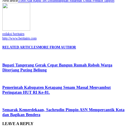
Next article
3.000 Alat Rapid Tes Disumbangkan Sinarmas Untuk Pemkot Tangsel
redaksi beritairn
http://www.beritairn.com
RELATED ARTICLES
MORE FROM AUTHOR
Bupati Tangerang Gerak Cepat Bangun Rumah Roboh Warga
Diterjang Puting Beliung
Pemerintah Kabupaten Ketapang Senam Massal Menyambut
Peringatan HUT RI Ke-81.
Semarak Kemerdekaan, Sachrudin Pimpin ASN Mempercantik Kota
dan Bagikan Bendera
LEAVE A REPLY