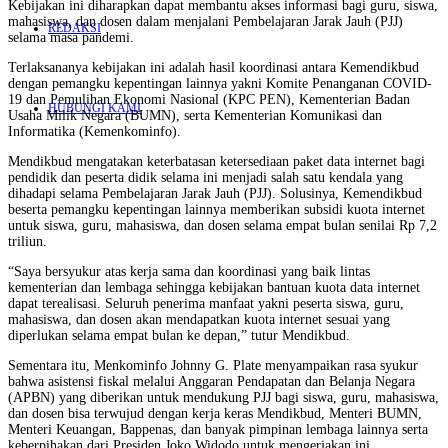
Kebijakan ini diharapkan dapat membantu akses informasi bagi guru, siswa,
mahasiswa, dan dosen dalam menjalani Pembelajaran Jarak Jauh (PJJ)
REDAKSI
selama masa pandemi.
Terlaksananya kebijakan ini adalah hasil koordinasi antara Kemendikbud
dengan pemangku kepentingan lainnya yakni Komite Penanganan COVID-
19 dan Pemulihan Ekonomi Nasional (KPC PEN), Kementerian Badan
HUBUNGI KAMI
Usaha Milik Negara (BUMN), serta Kementerian Komunikasi dan
Informatika (Kemenkominfo).
Mendikbud mengatakan keterbatasan ketersediaan paket data internet bagi
pendidik dan peserta didik selama ini menjadi salah satu kendala yang
dihadapi selama Pembelajaran Jarak Jauh (PJJ). Solusinya, Kemendikbud
beserta pemangku kepentingan lainnya memberikan subsidi kuota internet
untuk siswa, guru, mahasiswa, dan dosen selama empat bulan senilai Rp 7,2
triliun.
“Saya bersyukur atas kerja sama dan koordinasi yang baik lintas
kementerian dan lembaga sehingga kebijakan bantuan kuota data internet
dapat terealisasi. Seluruh penerima manfaat yakni peserta siswa, guru,
mahasiswa, dan dosen akan mendapatkan kuota internet sesuai yang
diperlukan selama empat bulan ke depan,” tutur Mendikbud.
Sementara itu, Menkominfo Johnny G. Plate menyampaikan rasa syukur
bahwa asistensi fiskal melalui Anggaran Pendapatan dan Belanja Negara
(APBN) yang diberikan untuk mendukung PJJ bagi siswa, guru, mahasiswa,
dan dosen bisa terwujud dengan kerja keras Mendikbud, Menteri BUMN,
Menteri Keuangan, Bappenas, dan banyak pimpinan lembaga lainnya serta
keberpihakan dari Presiden Joko Widodo untuk mengerjakan ini.