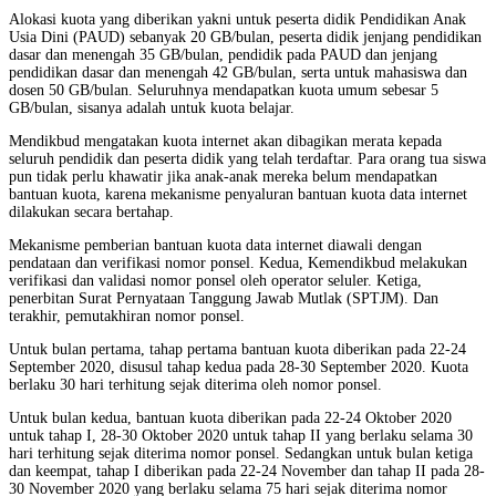
Alokasi kuota yang diberikan yakni untuk peserta didik Pendidikan Anak
Usia Dini (PAUD) sebanyak 20 GB/bulan, peserta didik jenjang pendidikan
dasar dan menengah 35 GB/bulan, pendidik pada PAUD dan jenjang
pendidikan dasar dan menengah 42 GB/bulan, serta untuk mahasiswa dan
dosen 50 GB/bulan. Seluruhnya mendapatkan kuota umum sebesar 5
GB/bulan, sisanya adalah untuk kuota belajar.
Mendikbud mengatakan kuota internet akan dibagikan merata kepada
seluruh pendidik dan peserta didik yang telah terdaftar. Para orang tua siswa
pun tidak perlu khawatir jika anak-anak mereka belum mendapatkan
bantuan kuota, karena mekanisme penyaluran bantuan kuota data internet
dilakukan secara bertahap.
Mekanisme pemberian bantuan kuota data internet diawali dengan
pendataan dan verifikasi nomor ponsel. Kedua, Kemendikbud melakukan
verifikasi dan validasi nomor ponsel oleh operator seluler. Ketiga,
penerbitan Surat Pernyataan Tanggung Jawab Mutlak (SPTJM). Dan
terakhir, pemutakhiran nomor ponsel.
Untuk bulan pertama, tahap pertama bantuan kuota diberikan pada 22-24
September 2020, disusul tahap kedua pada 28-30 September 2020. Kuota
berlaku 30 hari terhitung sejak diterima oleh nomor ponsel.
Untuk bulan kedua, bantuan kuota diberikan pada 22-24 Oktober 2020
untuk tahap I, 28-30 Oktober 2020 untuk tahap II yang berlaku selama 30
hari terhitung sejak diterima nomor ponsel. Sedangkan untuk bulan ketiga
dan keempat, tahap I diberikan pada 22-24 November dan tahap II pada 28-
30 November 2020 yang berlaku selama 75 hari sejak diterima nomor