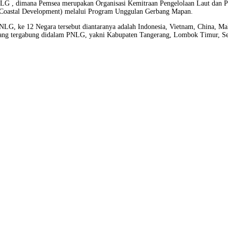
LG , dimana Pemsea merupakan Organisasi Kemitraan Pengelolaan Laut dan Pe
d Coastal Development) melalui Program Unggulan Gerbang Mapan.
i PNLG, ke 12 Negara tersebut diantaranya adalah Indonesia, Vietnam, China, M
 yang tergabung didalam PNLG, yakni Kabupaten Tangerang, Lombok Timur, S