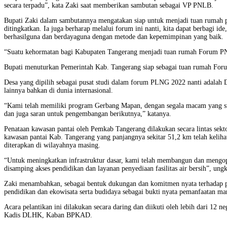
secara terpadu”, kata Zaki saat memberikan sambutan sebagai VP PNLB.
Bupati Zaki dalam sambutannya mengatakan siap untuk menjadi tuan rumah 
ditingkatkan. Ia juga berharap melalui forum ini nanti, kita dapat berbag
berhasilguna dan berdayaguna dengan metode dan kepemimpinan yang baik.
“Suatu kehormatan bagi Kabupaten Tangerang menjadi tuan rumah Forum PNLG
Bupati menuturkan Pemerintah Kab. Tangerang siap sebagai tuan rumah Foru
Desa yang dipilih sebagai pusat studi dalam forum PLNG 2022 nanti adalah
lainnya bahkan di dunia internasional.
“Kami telah memiliki program Gerbang Mapan, dengan segala macam yang su
dan juga saran untuk pengembangan berikutnya,” katanya.
Penataan kawasan pantai oleh Pemkab Tangerang dilakukan secara lintas se
kawasan pantai Kab. Tangerang yang panjangnya sekitar 51,2 km telah keliha
diterapkan di wilayahnya masing.
“Untuk meningkatkan infrastruktur dasar, kami telah membangun dan mengop
disamping akses pendidikan dan layanan penyediaan fasilitas air bersih”, ung
Zaki menambahkan, sebagai bentuk dukungan dan komitmen nyata terhadap pe
pendidikan dan ekowisata serta budidaya sebagai bukti nyata pemanfaatan m
Acara pelantikan ini dilakukan secara daring dan diikuti oleh lebih dari 12
Kadis DLHK, Kaban BPKAD.