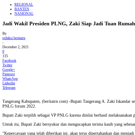
REGIONAL
BANTEN
NASIONAL
Jadi Wakil Presiden PLNG, Zaki Siap Jadi Tuan Ruma
By
redaksi beritairn
-
December 2, 2021
0
135
Facebook
Twitter
Google+
Pinterest
WhatsApp
Linkedin
Telegram
Tangerang Kabupaten, (beritairn.com) -Bupati Tangerang A. Zaki Iskandar 
PNLG forum 2022.
Bupati Zaki terpilih sebagai VP PNLG karena dinilai berhasil melaksanakan 
Untuk itu, Bupati Zaki bersyukur dan mengucapkan terima kasih yang sebe
“Kepercayaan yang telah diberikan ini, akan terus dipertahankan dan menjad