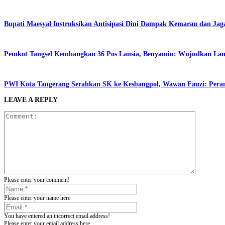
Bupati Maesyal Instruksikan Antisipasi Dini Dampak Kemarau dan Jag
Pemkot Tangsel Kembangkan 36 Pos Lansia, Benyamin: Wujudkan Lansi
PWI Kota Tangerang Serahkan SK ke Kesbangpol, Wawan Fauzi: Peran
LEAVE A REPLY
Please enter your comment!
Please enter your name here
You have entered an incorrect email address!
Please enter your email address here