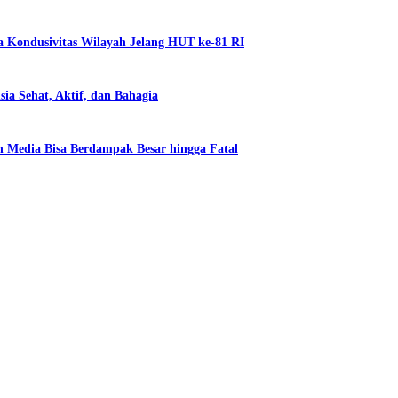
a Kondusivitas Wilayah Jelang HUT ke-81 RI
a Sehat, Aktif, dan Bahagia
 Media Bisa Berdampak Besar hingga Fatal