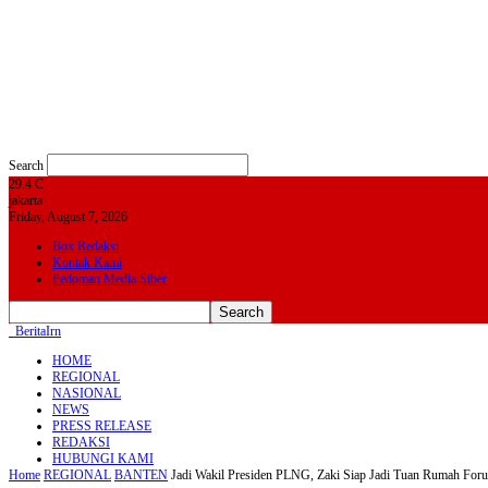
Search
29.4
C
jakarta
Friday, August 7, 2026
Box Redaksi
Kontak Kami
Pedoman Media Siber
BeritaIrn
HOME
REGIONAL
NASIONAL
NEWS
PRESS RELEASE
REDAKSI
HUBUNGI KAMI
Home
REGIONAL
BANTEN
Jadi Wakil Presiden PLNG, Zaki Siap Jadi Tuan Rumah For