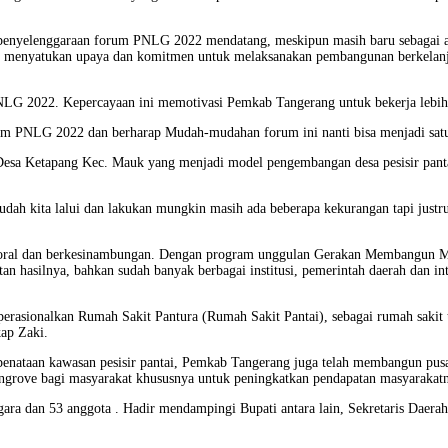
penyelenggaraan forum PNLG 2022 mendatang, meskipun masih baru sebagai a
i ide, menyatukan upaya dan komitmen untuk melaksanakan pembangunan berkela
 2022. Kepercayaan ini memotivasi Pemkab Tangerang untuk bekerja lebih ce
m PNLG 2022 dan berharap Mudah-mudahan forum ini nanti bisa menjadi satu i
 Desa Ketapang Kec. Mauk yang menjadi model pengembangan desa pesisir pant
dah kita lalui dan lakukan mungkin masih ada beberapa kekurangan tapi jus
ktoral dan berkesinambungan. Dengan program unggulan Gerakan Membangun Ma
tan hasilnya, bahkan sudah banyak berbagai institusi, pemerintah daerah dan i
erasionalkan Rumah Sakit Pantura (Rumah Sakit Pantai), sebagai rumah saki
kap Zaki.
nataan kawasan pesisir pantai, Pemkab Tangerang juga telah membangun pusat
angrove bagi masyarakat khususnya untuk peningkatkan pendapatan masyarakat
 negara dan 53 anggota . Hadir mendampingi Bupati antara lain, Sekretaris Dae