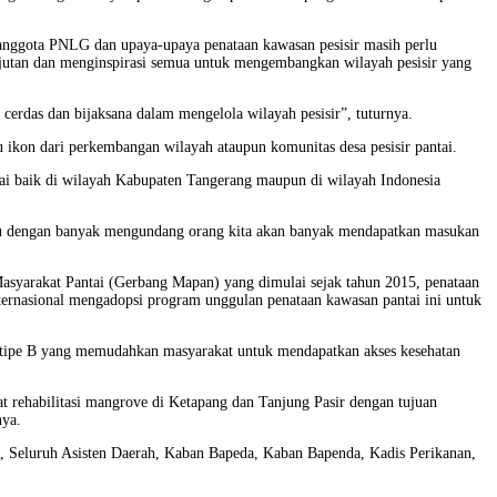
nggota PNLG dan upaya-upaya penataan kawasan pesisir masih perlu
njutan dan menginspirasi semua untuk mengembangkan wilayah pesisir yang
rdas dan bijaksana dalam mengelola wilayah pesisir”, tuturnya.
kon dari perkembangan wilayah ataupun komunitas desa pesisir pantai.
ai baik di wilayah Kabupaten Tangerang maupun di wilayah Indonesia
tru dengan banyak mengundang orang kita akan banyak mendapatkan masukan
syarakat Pantai (Gerbang Mapan) yang dimulai sejak tahun 2015, penataan
nternasional mengadopsi program unggulan penataan kawasan pantai ini untuk
t tipe B yang memudahkan masyarakat untuk mendapatkan akses kesehatan
 rehabilitasi mangrove di Ketapang dan Tanjung Pasir dengan tujuan
nya.
rah, Seluruh Asisten Daerah, Kaban Bapeda, Kaban Bapenda, Kadis Perikanan,