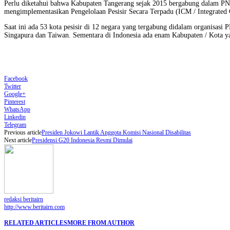
Perlu diketahui bahwa Kabupaten Tangerang sejak 2015 bergabung dalam PN
mengimplementasikan Pengelolaan Pesisir Secara Terpadu (ICM / Integrate
Saat ini ada 53 kota pesisir di 12 negara yang tergabung didalam organisas
Singapura dan Taiwan. Sementara di Indonesia ada enam Kabupaten / Kota
Facebook
Twitter
Google+
Pinterest
WhatsApp
Linkedin
Telegram
Previous article
Presiden Jokowi Lantik Anggota Komisi Nasional Disabilitas
Next article
Presidensi G20 Indonesia Resmi Dimulai
redaksi beritairn
http://www.beritairn.com
RELATED ARTICLES
MORE FROM AUTHOR