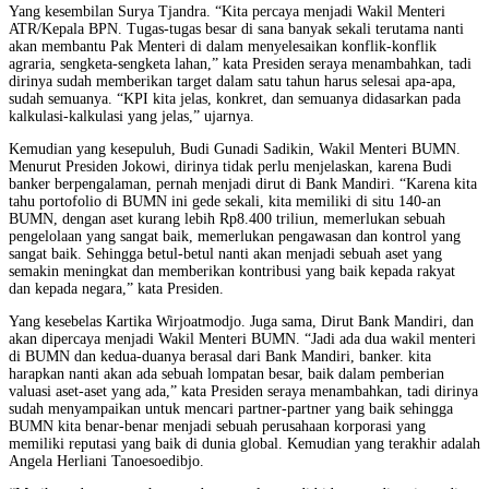
Yang kesembilan Surya Tjandra. “Kita percaya menjadi Wakil Menteri
ATR/Kepala BPN. Tugas-tugas besar di sana banyak sekali terutama nanti
akan membantu Pak Menteri di dalam menyelesaikan konflik-konflik
agraria, sengketa-sengketa lahan,” kata Presiden seraya menambahkan, tadi
dirinya sudah memberikan target dalam satu tahun harus selesai apa-apa,
sudah semuanya. “KPI kita jelas, konkret, dan semuanya didasarkan pada
kalkulasi-kalkulasi yang jelas,” ujarnya.
Kemudian yang kesepuluh, Budi Gunadi Sadikin, Wakil Menteri BUMN.
Menurut Presiden Jokowi, dirinya tidak perlu menjelaskan, karena Budi
banker berpengalaman, pernah menjadi dirut di Bank Mandiri. “Karena kita
tahu portofolio di BUMN ini gede sekali, kita memiliki di situ 140-an
BUMN, dengan aset kurang lebih Rp8.400 triliun, memerlukan sebuah
pengelolaan yang sangat baik, memerlukan pengawasan dan kontrol yang
sangat baik. Sehingga betul-betul nanti akan menjadi sebuah aset yang
semakin meningkat dan memberikan kontribusi yang baik kepada rakyat
dan kepada negara,” kata Presiden.
Yang kesebelas Kartika Wirjoatmodjo. Juga sama, Dirut Bank Mandiri, dan
akan dipercaya menjadi Wakil Menteri BUMN. “Jadi ada dua wakil menteri
di BUMN dan kedua-duanya berasal dari Bank Mandiri, banker. kita
harapkan nanti akan ada sebuah lompatan besar, baik dalam pemberian
valuasi aset-aset yang ada,” kata Presiden seraya menambahkan, tadi dirinya
sudah menyampaikan untuk mencari partner-partner yang baik sehingga
BUMN kita benar-benar menjadi sebuah perusahaan korporasi yang
memiliki reputasi yang baik di dunia global. Kemudian yang terakhir adalah
Angela Herliani Tanoesoedibjo.