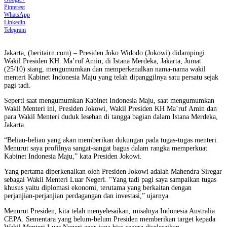
Pinterest
WhatsApp
Linkedin
Telegram
Jakarta, (beritairn.com) – Presiden Joko Widodo (Jokowi) didampingi
Wakil Presiden KH. Ma’ruf Amin, di Istana Merdeka, Jakarta, Jumat
(25/10) siang, mengumumkan dan memperkenalkan nama-nama wakil
menteri Kabinet Indonesia Maju yang telah dipanggilnya satu persatu sejak
pagi tadi.
Seperti saat mengumumkan Kabinet Indonesia Maju, saat mengumumkan
Wakil Menteri ini, Presiden Jokowi, Wakil Presiden KH Ma’ruf Amin dan
para Wakil Menteri duduk lesehan di tangga bagian dalam Istana Merdeka,
Jakarta.
“Beliau-beliau yang akan memberikan dukungan pada tugas-tugas menteri.
Menurut saya profilnya sangat-sangat bagus dalam rangka memperkuat
Kabinet Indonesia Maju,” kata Presiden Jokowi.
Yang pertama diperkenalkan oleh Presiden Jokowi adalah Mahendra Siregar
sebagai Wakil Menteri Luar Negeri. “Yang tadi pagi saya sampaikan tugas
khusus yaitu diplomasi ekonomi, terutama yang berkaitan dengan
perjanjian-perjanjian perdagangan dan investasi,” ujarnya.
Menurut Presiden, kita telah menyelesaikan, misalnya Indonesia Australia
CEPA. Sementara yang belum-belum Presiden memberikan target kepada