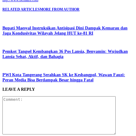
RELATED ARTICLES
MORE FROM AUTHOR
Bupati Maesyal Instruksikan Antisipasi Dini Dampak Kemarau dan
Jaga Kondusivitas Wilayah Jelang HUT ke-81 RI
Pemkot Tangsel Kembangkan 36 Pos Lansia, Benyamin: Wujudkan
Lansia Sehat, Aktif, dan Bahagia
PWI Kota Tangerang Serahkan SK ke Kesbangpol, Wawan Fauzi:
Peran Media Bisa Berdampak Besar hingga Fatal
LEAVE A REPLY