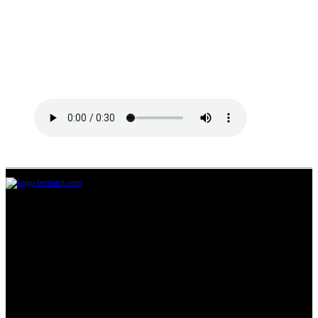
Jl.Lurah No.95G, Pondok Benda, Pamulang
Tangerang Selatan
085711393678
beritairn@gmail.com