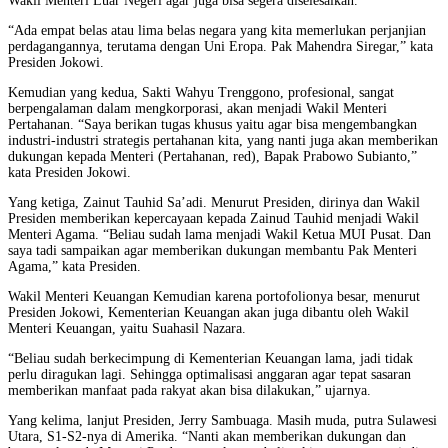
Wakil Menteri Luar Negeri agar juga bisa segera diselesaikan.
“Ada empat belas atau lima belas negara yang kita memerlukan perjanjian
perdagangannya, terutama dengan Uni Eropa. Pak Mahendra Siregar,” kata
Presiden Jokowi.
Kemudian yang kedua, Sakti Wahyu Trenggono, profesional, sangat
berpengalaman dalam mengkorporasi, akan menjadi Wakil Menteri
Pertahanan. “Saya berikan tugas khusus yaitu agar bisa mengembangkan
industri-industri strategis pertahanan kita, yang nanti juga akan memberikan
dukungan kepada Menteri (Pertahanan, red), Bapak Prabowo Subianto,”
kata Presiden Jokowi.
Yang ketiga, Zainut Tauhid Sa’adi. Menurut Presiden, dirinya dan Wakil
Presiden memberikan kepercayaan kepada Zainud Tauhid menjadi Wakil
Menteri Agama. “Beliau sudah lama menjadi Wakil Ketua MUI Pusat. Dan
saya tadi sampaikan agar memberikan dukungan membantu Pak Menteri
Agama,” kata Presiden.
Wakil Menteri Keuangan Kemudian karena portofolionya besar, menurut
Presiden Jokowi, Kementerian Keuangan akan juga dibantu oleh Wakil
Menteri Keuangan, yaitu Suahasil Nazara.
“Beliau sudah berkecimpung di Kementerian Keuangan lama, jadi tidak
perlu diragukan lagi. Sehingga optimalisasi anggaran agar tepat sasaran
memberikan manfaat pada rakyat akan bisa dilakukan,” ujarnya.
Yang kelima, lanjut Presiden, Jerry Sambuaga. Masih muda, putra Sulawesi
Utara, S1-S2-nya di Amerika. “Nanti akan memberikan dukungan dan