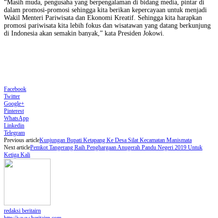
“Masih muda, pengusaha yang berpengalaman di bidang media, pintar di
dalam promosi-promosi sehingga kita berikan kepercayaan untuk menjadi
Wakil Menteri Pariwisata dan Ekonomi Kreatif. Sehingga kita harapkan
promosi pariwisata kita lebih fokus dan wisatawan yang datang berkunjung
di Indonesia akan semakin banyak,” kata Presiden Jokowi.
Facebook
Twitter
Google+
Pinterest
WhatsApp
Linkedin
Telegram
Previous article
Kunjungan Bupati Ketapang Ke Desa Silat Kecamatan Manismata
Next article
Pemkot Tangerang Raih Penghargaan Anugerah Pandu Negeri 2019 Untuk
Ketiga Kali
redaksi beritairn
http://www.beritairn.com