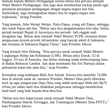
bantuan kepada Menteri Perdagangan karena beliau kita percaya menjadi
Wakil Menteri Perdagangan. Dan juga akan memberikan backup penuh agar
perjanjian-perjanjian perdagangan dengan negara-negara lain bisa
diselesaikan, juga meningkatkan ekspor kita ke negara-negara non-
tradisional,” terang Presiden.
Yang keenam, John Wempi Wetipo. Putra Papua, orang asli Papua, sehingga
dari tanah Papua ada dua. “Beliau saya kira pengalamannya kita tahu, beliau
pernah menjadi Bupati di Jayawijaya dua periode. Jadi enggak usah
diragukan lagi. Beliau akan menjadi Wakil Menteri PUPR, terutama dalam
pengawasan proyek-proyek infrastruktur yang banyak sekali di Indonesia
dan terutama di Indonesia Bagian Timur,” kata Presiden Jokowi.
Yang ketujuh Aloe Dohong. “Kita percaya untuk menjadi Wakil Menteri
Lingkungan Hidup dan Kehutanan (LHK). Beliau putra Dayak, S2 di
Inggris, S3-nya di Australia, dan beliau memang sudah berkecimpung lama
di Badan Restorasi Gambut. Jadi akan membantu Ibu Siti Nurbaya dalam
pelestarian hutan dan alam kita,” ucap Presiden.
Kemudian yang kedelapan Budi Arie Setiadi. Karena kita memiliki 74.800
desa di seluruh tanah air, menurut Presiden, Menteri Desa perlu diberikan
back up agar pengawasan Dana Desa yang sudah mencapai lebih dari Rp70
triliun per tahun nanti bisa dilakukan pengawasan sehingga memberikan
hasil-hasil yang baik kepada desa-desa kita.
“Beliau kita beri kepercayaan untuk menjadi Wakil Menteri Desa,
Pembangunan Daerah Tertinggal, dan Transmigrasi (Menteri Desa PDTT),”
kata Presiden Jokowi.