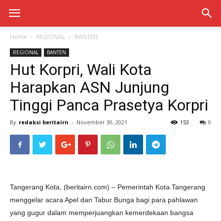
Home
REGIONAL
BANTEN
REGIONAL
BANTEN
Hut Korpri, Wali Kota
Harapkan ASN Junjung
Tinggi Panca Prasetya Korpri
By
redaksi beritairn
-
November 30, 2021
153
0
Tangerang Kota, (beritairn.com) – Pemerintah Kota Tangerang
menggelar acara Apel dan Tabur Bunga bagi para pahlawan
yang gugur dalam memperjuangkan kemerdekaan bangsa