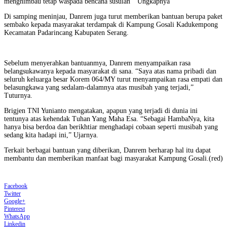
menghimbau tetap waspada bencana susulan ” Ungkapnya
Di samping meninjau, Danrem juga turut memberikan bantuan berupa paket
sembako kepada masyarakat terdampak di Kampung Gosali Kadukempong
Kecamatan Padarincang Kabupaten Serang.
Sebelum menyerahkan bantuanmya, Danrem menyampaikan rasa
belangsukawanya kepada masyarakat di sana. “Saya atas nama pribadi dan
seluruh keluarga besar Korem 064/MY turut menyampaikan rasa empati dan
belasungkawa yang sedalam-dalamnya atas musibah yang terjadi,”
Tuturnya.
Brigjen TNI Yunianto mengatakan, apapun yang terjadi di dunia ini
tentunya atas kehendak Tuhan Yang Maha Esa. “Sebagai HambaNya, kita
hanya bisa berdoa dan berikhtiar menghadapi cobaan seperti musibah yang
sedang kita hadapi ini,” Ujarnya.
Terkait berbagai bantuan yang diberikan, Danrem berharap hal itu dapat
membantu dan memberikan manfaat bagi masyarakat Kampung Gosali.(red)
Facebook
Twitter
Google+
Pinterest
WhatsApp
Linkedin