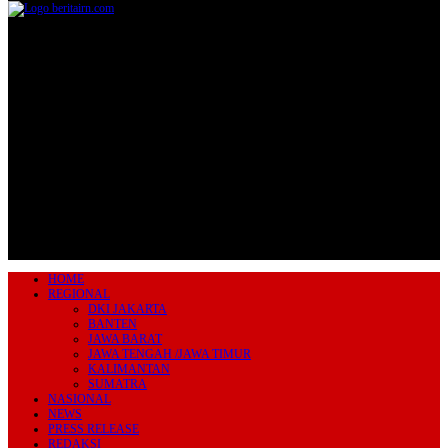
Jl.Lurah No.95G, Pondok Benda, Pamulang
Tangerang Selatan
085711393678
beritairn@gmail.com
HOME
REGIONAL
DKI JAKARTA
BANTEN
JAWA BARAT
JAWA TENGAH /JAWA TIMUR
KALIMANTAN
SUMATRA
NASIONAL
NEWS
PRESS RELEASE
REDAKSI