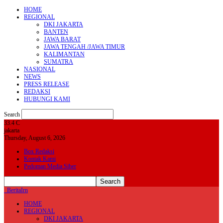
HOME
REGIONAL
DKI JAKARTA
BANTEN
JAWA BARAT
JAWA TENGAH /JAWA TIMUR
KALIMANTAN
SUMATRA
NASIONAL
NEWS
PRESS RELEASE
REDAKSI
HUBUNGI KAMI
Search
33.4
C
jakarta
Thursday, August 6, 2026
Box Redaksi
Kontak Kami
Pedoman Media Siber
BeritaIrn
HOME
REGIONAL
DKI JAKARTA