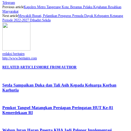
Telegram
Previous article
Kapolres Metro Tangerang Kota: Berantas Pelaku Kejahatan Resahkan
Masyarakat
Next article
Mewakili Bupati, Pelantikan Pengurus Pemuda Dayak Kebupaten Ketapang
Periode 2022-2027 Dihadiri Sekda
redaksi beritairn
http://www.beritairn.com
RELATED ARTICLES
MORE FROM AUTHOR
Setda Sampaikan Duka dan Tali Asih Kepada Keluarga Korban
Karhutla
Pemkot Tangsel Matangkan Persiapan Peringatan HUT Ke-81
Kemerdekaan RI
Wabup Intan Harap Peserta KHA Jadi Pelopor Implementasi