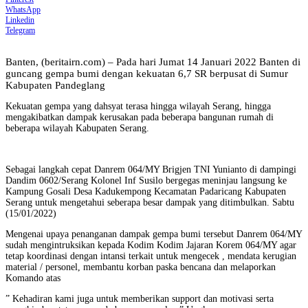
WhatsApp
Linkedin
Telegram
Banten, (beritairn.com) – Pada hari Jumat 14 Januari 2022 Banten di
guncang gempa bumi dengan kekuatan 6,7 SR berpusat di Sumur
Kabupaten Pandeglang
Kekuatan gempa yang dahsyat terasa hingga wilayah Serang, hingga
mengakibatkan dampak kerusakan pada beberapa bangunan rumah di
beberapa wilayah Kabupaten Serang.
Sebagai langkah cepat Danrem 064/MY Brigjen TNI Yunianto di dampingi
Dandim 0602/Serang Kolonel Inf Susilo bergegas meninjau langsung ke
Kampung Gosali Desa Kadukempong Kecamatan Padaricang Kabupaten
Serang untuk mengetahui seberapa besar dampak yang ditimbulkan. Sabtu
(15/01/2022)
Mengenai upaya penanganan dampak gempa bumi tersebut Danrem 064/MY
sudah mengintruksikan kepada Kodim Kodim Jajaran Korem 064/MY agar
tetap koordinasi dengan intansi terkait untuk mengecek , mendata kerugian
material / personel, membantu korban paska bencana dan melaporkan
Komando atas
” Kehadiran kami juga untuk memberikan support dan motivasi serta