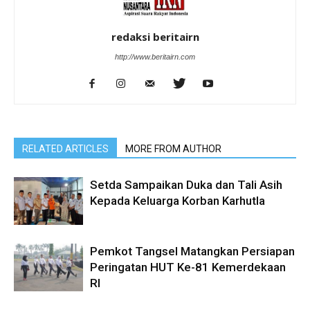
redaksi beritairn
http://www.beritairn.com
RELATED ARTICLES
MORE FROM AUTHOR
Setda Sampaikan Duka dan Tali Asih
Kepada Keluarga Korban Karhutla
Pemkot Tangsel Matangkan Persiapan
Peringatan HUT Ke-81 Kemerdekaan
RI