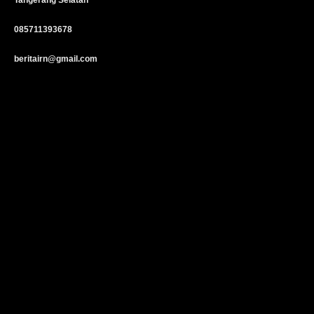
Tangerang Selatan
085711393678
beritairn@gmail.com