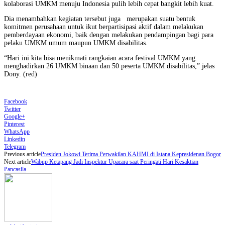
kolaborasi UMKM menuju Indonesia pulih lebih cepat bangkit lebih kuat.
Dia menambahkan kegiatan tersebut juga merupakan suatu bentuk
komitmen perusahaan untuk ikut berpartisipasi aktif dalam melakukan
pemberdayaan ekonomi, baik dengan melakukan pendampingan bagi para
pelaku UMKM umum maupun UMKM disabilitas.
“Hari ini kita bisa menikmati rangkaian acara festival UMKM yang
menghadirkan 26 UMKM binaan dan 50 peserta UMKM disabilitas,” jelas
Dony. (red)
Facebook
Twitter
Google+
Pinterest
WhatsApp
Linkedin
Telegram
Previous article
Presiden Jokowi Terima Perwakilan KAHMI di Istana Kepresidenan Bogor
Next article
Wabup Ketapang Jadi Inspektur Upacara saat Peringati Hari Kesaktian
Pancasila