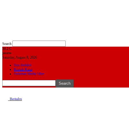
Search
30.2
C
jakarta
Saturday, August 8, 2026
Box Redaksi
Kontak Kami
Pedoman Media Siber
BeritaIrn