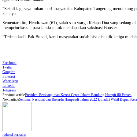
“Sekali lagi saya imbau mari masyarakat Kabupaten Tangerang mendukung pela
katanya.
Sementara itu, Hendrawan (61), salah satu warga Kelapa Dua yang sedang d
memprioritaskan para lansia untuk mendapatkan vaksinasi Booster.
“Terima kasih Pak Bupati, kami masyarakat sudah bisa disuntik ketiga mudah
Facebook
Twitter
Google+
Pinterest
WhatsApp
Linkedin
Telegram
Previous article
Presiden: Pembangunan Kereta Cepat Jakarta Bandung Hampir 80 Persen
Next article
Seminar Nasional dan Rakerda Himpaudi Tahun 2022 Dihadiri Wakil Bupati Ket
redaksi beritairn