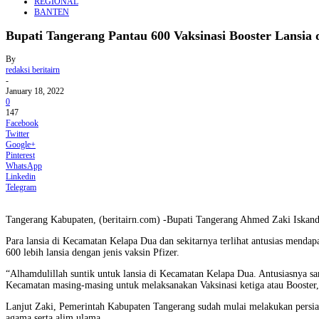
REGIONAL
BANTEN
Bupati Tangerang Pantau 600 Vaksinasi Booster Lansia 
By
redaksi beritairn
-
January 18, 2022
0
147
Facebook
Twitter
Google+
Pinterest
WhatsApp
Linkedin
Telegram
Tangerang Kabupaten, (beritairn.com) -Bupati Tangerang Ahmed Zaki Iskanda
Para lansia di Kecamatan Kelapa Dua dan sekitarnya terlihat antusias mendap
600 lebih lansia dengan jenis vaksin Pfizer.
“Alhamdulillah suntik untuk lansia di Kecamatan Kelapa Dua. Antusiasnya s
Kecamatan masing-masing untuk melaksanakan Vaksinasi ketiga atau Booster,
Lanjut Zaki, Pemerintah Kabupaten Tangerang sudah mulai melakukan persiapa
agama serta alim ulama.