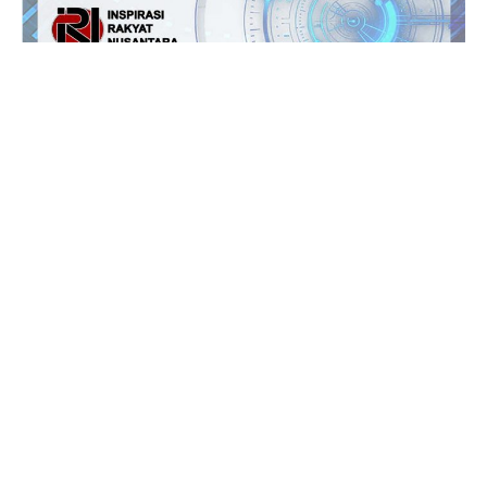
Jl.Lurah No.95G, Pondok Benda, Pamulang
Tangerang Selatan
085711393678
beritairn@gmail.com