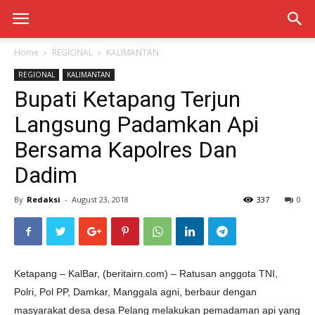
Home
REGIONAL
KALIMANTAN
REGIONAL
KALIMANTAN
Bupati Ketapang Terjun
Langsung Padamkan Api
Bersama Kapolres Dan
Dadim
By
Redaksi
-
August 23, 2018
337
0
Ketapang – KalBar, (beritairn.com) – Ratusan anggota TNI,
Polri, Pol PP, Damkar, Manggala agni, berbaur dengan
masyarakat desa desa Pelang melakukan pemadaman api yang