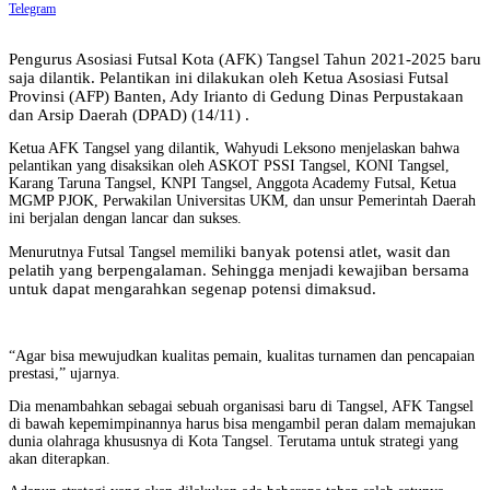
Telegram
Pengurus Asosiasi Futsal Kota (AFK) Tangsel Tahun 2021-2025 baru
saja dilantik. Pelantikan ini dilakukan oleh Ketua Asosiasi Futsal
Provinsi (AFP) Banten, Ady Irianto di Gedung Dinas Perpustakaan
dan Arsip Daerah (DPAD) (14/11)
.
Ketua AFK Tangsel yang dilantik, Wahyudi Leksono menjelaskan bahwa
pelantikan yang disaksikan oleh ASKOT PSSI Tangsel, KONI Tangsel,
Karang Taruna Tangsel, KNPI Tangsel, Anggota Academy Futsal, Ketua
MGMP PJOK, Perwakilan Universitas UKM, dan unsur Pemerintah Daerah
ini berjalan dengan lancar dan sukses.
banyak potensi atlet, wasit dan
Menurutnya Futsal Tangsel memiliki
pelatih yang berpengalaman. Sehingga menjadi kewajiban bersama
untuk dapat mengarahkan segenap potensi dimaksud.
“Agar bisa mewujudkan kualitas pemain, kualitas turnamen dan pencapaian
prestasi,” ujarnya.
Dia menambahkan sebagai sebuah organisasi baru di Tangsel, AFK Tangsel
di bawah kepemimpinannya harus bisa mengambil peran dalam memajukan
dunia olahraga khususnya di Kota Tangsel. Terutama untuk strategi yang
akan diterapkan.