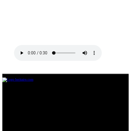
Jl.Lurah No.95G, Pondok Benda, Pamulang
Tangerang Selatan
085711393678
beritairn@gmail.com