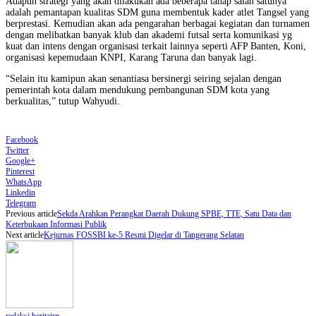
Adapun strategi yang akan dilakukan ada beberapa tahap salah satunya
adalah pemantapan kualitas SDM guna membentuk kader atlet Tangsel yang
berprestasi. Kemudian akan ada pengarahan berbagai kegiatan dan turnamen
dengan melibatkan banyak klub dan akademi futsal serta komunikasi yg
kuat dan intens dengan organisasi terkait lainnya seperti AFP Banten, Koni,
organisasi kepemudaan KNPI, Karang Taruna dan banyak lagi.
“Selain itu kamipun akan senantiasa bersinergi seiring sejalan dengan
pemerintah kota dalam mendukung pembangunan SDM kota yang
berkualitas,” tutup Wahyudi.
Facebook
Twitter
Google+
Pinterest
WhatsApp
Linkedin
Telegram
Previous article
Sekda Arahkan Perangkat Daerah Dukung SPBE, TTE, Satu Data dan
Keterbukaan Informasi Publik
Next article
Kejurnas FOSSBI ke-5 Resmi Digelar di Tangerang Selatan
redaksi beritairn