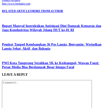
http://www.beritairn.com
RELATED ARTICLES
MORE FROM AUTHOR
Bupati Maesyal Instruksikan Antisipasi Dini Dampak Kemarau dan
Jaga Kondusivitas Wilayah Jelang HUT ke-81 RI
Pemkot Tangsel Kembangkan 36 Pos Lansia, Benyamin: Wujudkan
Lansia Sehat, Aktif, dan Bahagia
PWI Kota Tangerang Serahkan SK ke Kesbangpol, Wawan Fauzi:
Peran Media Bisa Berdampak Besar hingga Fatal
LEAVE A REPLY