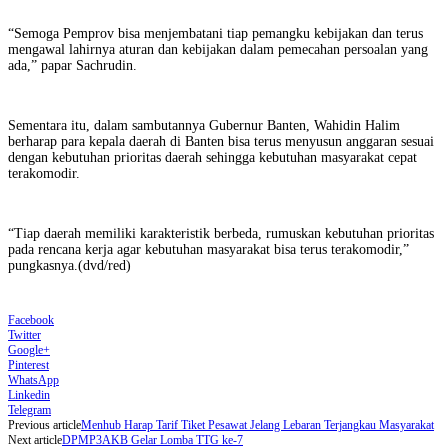
“Semoga Pemprov bisa menjembatani tiap pemangku kebijakan dan terus
mengawal lahirnya aturan dan kebijakan dalam pemecahan persoalan yang
ada,” papar Sachrudin.
Sementara itu, dalam sambutannya Gubernur Banten, Wahidin Halim
berharap para kepala daerah di Banten bisa terus menyusun anggaran sesuai
dengan kebutuhan prioritas daerah sehingga kebutuhan masyarakat cepat
terakomodir.
“Tiap daerah memiliki karakteristik berbeda, rumuskan kebutuhan prioritas
pada rencana kerja agar kebutuhan masyarakat bisa terus terakomodir,”
pungkasnya.(dvd/red)
Facebook
Twitter
Google+
Pinterest
WhatsApp
Linkedin
Telegram
Previous article
Menhub Harap Tarif Tiket Pesawat Jelang Lebaran Terjangkau Masyarakat
Next article
DPMP3AKB Gelar Lomba TTG ke-7