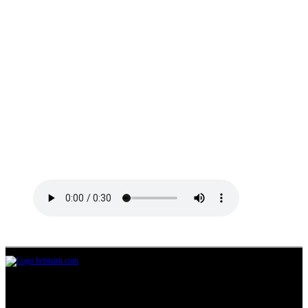
Jl.Lurah No.95G, Pondok Benda, Pamulang
Tangerang Selatan