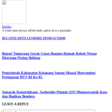
Redaksi
A writer must always tell the truth, unless he is a journalist.
RELATED ARTICLES
MORE FROM AUTHOR
Bupati Tangerang Gerak Cepat Bangun Rumah Roboh Warga
Diterjang Puting Beliung
Pemerintah Kabupaten Ketapang Senam Massal Menyambut
Peringatan HUT RI Ke-81.
Semarak Kemerdekaan, Sachrudin Pimpin ASN Mempercantik Kota
dan Bagikan Bendera
LEAVE A REPLY