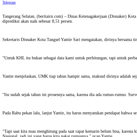
Telegram
Tangerang Selatan, (beritairn.com) – Dinas Ketenagakerjaan (Disnaker) K
diprediksi akan naik sebesar 8,51 persen.
Sekretaris Disnaker Kota Tangsel Yantie Sari mengatakan, dirinya bersama t
“Untuk KHL itu bukan sebagai data kami untuk perhitungan, tapi untuk perba
Yantie menjelaskan, UMK tiap tahun hampir sama, maksud dirinya adalah se
“Itu sudah sejak tahun ini prosesnya sama, karena dia ada rumus-rumus. Sur
Pada Rabu pekan lalu, lanjut Yantie, itu harus menyatukan pendapat bahwa
“Tapi saat kita mau menghitung pada saat rapat kemarin belum bisa, karena
Nasional, jadi ini yang harus kita pakai rumusnya,” ucap Yantie.