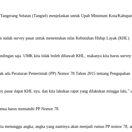
ota Tangerang Selatan (Tangsel) menjelaskan untuk Upah Minimum Kota/Kabup
im sudah survey pasar untuk menentukan nilai Kebutuhan Hidup Layak (KHL). Ke
ndingan saja. UMK kita tidak boleh dibawah KHL, makanya kita harus survey j
jak ada Peraturan Pemerintah (PP) Nomor 78 Tahun 2015 tentang Pengupahan.
vey pasar dapat KHL nya, dan kita lakukan rapat yang dilakukan minggu lalu,”
 semua harus mematuhi PP Nomor 78.
 kita menunggu angka, angka yang nantinya akan menjadi rumus PP nomor 78, 