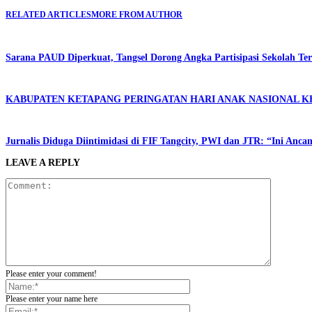
RELATED ARTICLES
MORE FROM AUTHOR
Sarana PAUD Diperkuat, Tangsel Dorong Angka Partisipasi Sekolah Te
KABUPATEN KETAPANG PERINGATAN HARI ANAK NASIONAL KE
Jurnalis Diduga Diintimidasi di FIF Tangcity, PWI dan JTR: “Ini Anca
LEAVE A REPLY
Please enter your comment!
Please enter your name here