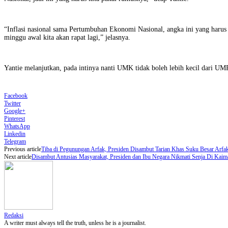
“Inflasi nasional sama Pertumbuhan Ekonomi Nasional, angka ini yang harus 
minggu awal kita akan rapat lagi,” jelasnya.
Yantie melanjutkan, pada intinya nanti UMK tidak boleh lebih kecil dari U
Facebook
Twitter
Google+
Pinterest
WhatsApp
Linkedin
Telegram
Previous article
Tiba di Pegunungan Arfak, Presiden Disambut Tarian Khas Suku Besar Arfa
Next article
Disambut Antusias Masyarakat, Presiden dan Ibu Negara Nikmati Senja Di Kaim
Redaksi
A writer must always tell the truth, unless he is a journalist.