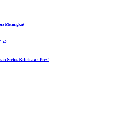
rus Meningkat
 42.
man Serius Kebebasan Pers”