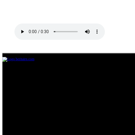
Jl.Lurah No.95G, Pondok Benda, Pamulang
Tangerang Selatan
085711393678
beritairn@gmail.com