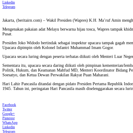
Linkedin
Telegram
Jakarta, (beritairn.com) – Wakil Presiden (Wapres) K.H. Ma’ruf Amin mengha
Mengenakan pakaian adat Melayu berwarna hijau tosca, Wapres tampak khidm
Pusat.
Presiden Joko Widodo bertindak sebagai inspektur upacara tampak gagah me
Upacara dipimpin oleh Kolonel Infantri Muhammad Imam Gogor.
Upacara secara luring dengan peserta terbatas diikuti oleh Menteri Luar Nege
Sementara itu, upacara secara daring diikuti oleh pimpinan kementerian/le
Politik, Hukum, dan Keamanan Mahfud MD, Menteri Koordinator Bidang Per
Soesatyo, dan Ketua Dewan Perwakilan Rakyat Puan Maharani.
Hari Lahir Pancasila ditandai dengan pidato Presiden Pertama Republik In
1945. Tahun ini, peringatan Hari Pancasila masih diselenggarakan secara lu
Facebook
Twitter
Google+
Pinterest
WhatsApp
Linkedin
Telegram