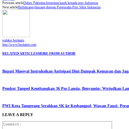
Previous article
Dubes Palestina berterima kasih kepada pers Indonesia
Next article
Berbincang-bincang dengan Pengusaha Pers Siber Indonesia
redaksi beritairn
http://www.beritairn.com
RELATED ARTICLES
MORE FROM AUTHOR
Bupati Maesyal Instruksikan Antisipasi Dini Dampak Kemarau dan Jag
Pemkot Tangsel Kembangkan 36 Pos Lansia, Benyamin: Wujudkan Lansi
PWI Kota Tangerang Serahkan SK ke Kesbangpol, Wawan Fauzi: Peran
LEAVE A REPLY