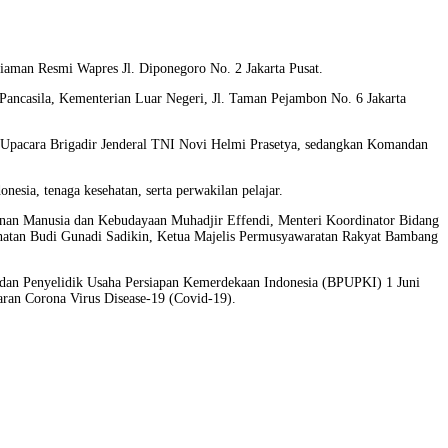
diaman Resmi Wapres Jl. Diponegoro No. 2 Jakarta Pusat.
ancasila, Kementerian Luar Negeri, Jl. Taman Pejambon No. 6 Jakarta
a Upacara Brigadir Jenderal TNI Novi Helmi Prasetya, sedangkan Komandan
nesia, tenaga kesehatan, serta perwakilan pelajar.
ngunan Manusia dan Kebudayaan Muhadjir Effendi, Menteri Koordinator Bidang
hatan Budi Gunadi Sadikin, Ketua Majelis Permusyawaratan Rakyat Bambang
Badan Penyelidik Usaha Persiapan Kemerdekaan Indonesia (BPUPKI) 1 Juni
baran Corona Virus Disease-19 (Covid-19).