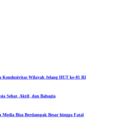
a Kondusivitas Wilayah Jelang HUT ke-81 RI
a Sehat, Aktif, dan Bahagia
 Media Bisa Berdampak Besar hingga Fatal