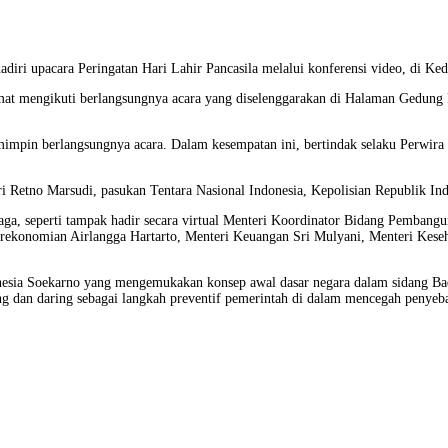
diri upacara Peringatan Hari Lahir Pancasila melalui konferensi video, di Ke
at mengikuti berlangsungnya acara yang diselenggarakan di Halaman Gedung P
mimpin berlangsungnya acara. Dalam kesempatan ini, bertindak selaku Perwir
ri Retno Marsudi, pasukan Tentara Nasional Indonesia, Kepolisian Republik Indo
mbaga, seperti tampak hadir secara virtual Menteri Koordinator Bidang Pemba
ekonomian Airlangga Hartarto, Menteri Keuangan Sri Mulyani, Menteri Kese
donesia Soekarno yang mengemukakan konsep awal dasar negara dalam sidang 
ring dan daring sebagai langkah preventif pemerintah di dalam mencegah penye