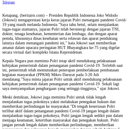
Telegram
Ketapang, (beritairn.com) – Presiden Republik Indonesia Joko Widodo
(Jokowi) mengapresiasi kerja keras jajaran Polri menangani pandemi Covid-
19 yang masih melanda Indonesia.”Saya tahu betul, selain menjalankan
tugas-tugas utamanya, jajaran Polri telah bersinergi dengan jajaran TNI,
dokter, tenaga kesehatan, kementerian dan lembaga, dan dengan aparat
pemda, khususnya dinas kesehatan serta relawan dan aparat pendukung
lainnya dalam menangani pandemi ini,” kata Jokowi saat memberikan
amanat dalam upacara peringatan HUT Bhayangkara ke-75 yang digelar
secara virtual dari kompleks Istana Kepresidenan.
Kepala Negara pun meminta Polri tetap aktif mendukung pelaksanaan
kebijakan pemerintah dalam penanganan pandemi Covid-19. Terlebih saat
ini, pemerintah telah memutuskan penerapan pemberlakuan pembatasan
kegiatan masyarakat (PPKM) Mikro Darurat pada 3-20 Juli
mendatang.”Saya minta jajaran Polri untuk aktif mendukung pelaksanaan
kebijakan pemerintah dalam penanganan pandemi Covid-19. Sekali lagi
saya menyampaikan penghargaan yang setinggi-tingginya,” ujar Jokowi.
Meski demikian, Jokowi juga meminta Polri untuk tidak lengah
menjalankan tugas pokoknya yakni melakukan penegakan hukum dan
memberikan perlindungan ke masyarakat.”Di tengah keseriusan Polri
terlibat aktif dalam penanganan pandemi Covid-19 jangan lengah dalam
menjalankan tugas-tugas pokoknya, Polri jangan lengah sedikit pun dalam
menjaga keamanan, ketertiban masyarakat dan penegakan hukum. Polri
jangan pernah lengah dalam memberikan perlindungan, memberikan