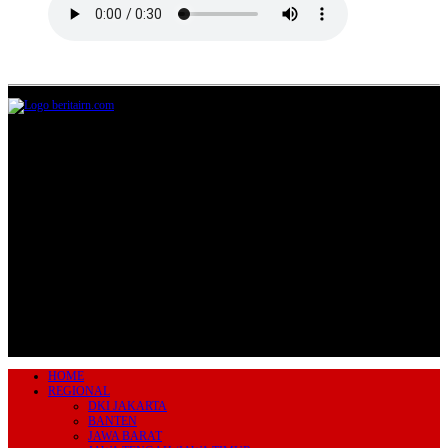
Jl.Lurah No.95G, Pondok Benda, Pamulang
Tangerang Selatan
085711393678
beritairn@gmail.com
HOME
REGIONAL
DKI JAKARTA
BANTEN
JAWA BARAT