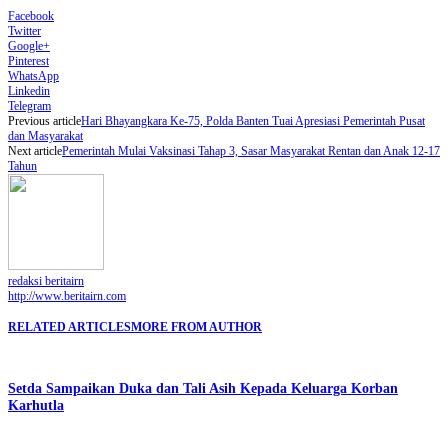
Facebook
Twitter
Google+
Pinterest
WhatsApp
Linkedin
Telegram
Previous article
Hari Bhayangkara Ke-75, Polda Banten Tuai Apresiasi Pemerintah Pusat
dan Masyarakat
Next article
Pemerintah Mulai Vaksinasi Tahap 3, Sasar Masyarakat Rentan dan Anak 12-17
Tahun
redaksi beritairn
http://www.beritairn.com
RELATED ARTICLES
MORE FROM AUTHOR
Setda Sampaikan Duka dan Tali Asih Kepada Keluarga Korban
Karhutla