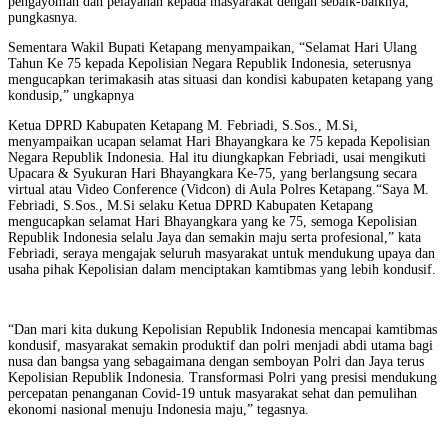
pengayoman dan pelayanan kepada masyarakat dengan sebaik-baiknya,”
pungkasnya.
Sementara Wakil Bupati Ketapang menyampaikan, “Selamat Hari Ulang
Tahun Ke 75 kepada Kepolisian Negara Republik Indonesia, seterusnya
mengucapkan terimakasih atas situasi dan kondisi kabupaten ketapang yang
kondusip,” ungkapnya
Ketua DPRD Kabupaten Ketapang M. Febriadi, S.Sos., M.Si,
menyampaikan ucapan selamat Hari Bhayangkara ke 75 kepada Kepolisian
Negara Republik Indonesia. Hal itu diungkapkan Febriadi, usai mengikuti
Upacara & Syukuran Hari Bhayangkara Ke-75, yang berlangsung secara
virtual atau Video Conference (Vidcon) di Aula Polres Ketapang.“Saya M.
Febriadi, S.Sos., M.Si selaku Ketua DPRD Kabupaten Ketapang
mengucapkan selamat Hari Bhayangkara yang ke 75, semoga Kepolisian
Republik Indonesia selalu Jaya dan semakin maju serta profesional,” kata
Febriadi, seraya mengajak seluruh masyarakat untuk mendukung upaya dan
usaha pihak Kepolisian dalam menciptakan kamtibmas yang lebih kondusif.
“Dan mari kita dukung Kepolisian Republik Indonesia mencapai kamtibmas
kondusif, masyarakat semakin produktif dan polri menjadi abdi utama bagi
nusa dan bangsa yang sebagaimana dengan semboyan Polri dan Jaya terus
Kepolisian Republik Indonesia. Transformasi Polri yang presisi mendukung
percepatan penanganan Covid-19 untuk masyarakat sehat dan pemulihan
ekonomi nasional menuju Indonesia maju,” tegasnya.