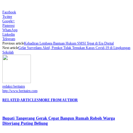
Facebook
Twitter
Google+
Pinterest
WhatsApp
Linkedin
Telegram
Previous article
Kehadiran Lembaga Bantuan Hukum SMSI Tepat di Era Digital
Next article
Gelar Surveilans Aktif, Pemkot Tidak Temukan Kasus Covid-19 di Lingkungan
Sekolah
redaksi beritairn
http://www.beritairn.com
RELATED ARTICLES
MORE FROM AUTHOR
Bupati Tangerang Gerak Cepat Bangun Rumah Roboh Warga
Diterjang Puting Beliung