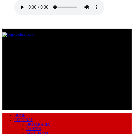
Jl.Lurah No.95G, Pondok Benda, Pamulang
Tangerang Selatan
085711393678
beritairn@gmail.com
HOME
REGIONAL
DKI JAKARTA
BANTEN
JAWA BARAT