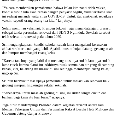
dilakukan guna menjaga kondisi tubuh.
“Ya cara memberikan pemahaman bahwa kalau kita nanti tidak vaksin,
kondisi tubuh kita akan rentan dengan penyakit begitu, virus terutama saat
ini sedang melanda yaitu virus COVID-19. Untuk itu, anak-anak sebaiknya
vaksin, seperti orang-orang tua kita,” lanjutnya.
Selain meninjau vaksinasi, Presiden Jokowi juga menandatangani prasasti
sebagai tanda peresmian renovasi dari SDN 3 Nglinduk. Sekolah tersebut
telah selesai direnovasi pada tahun 2020.
Sri mengungkapkan, kondisi sekolah sudah lama mengalami kerusakan
akibat struktur tanah yang labil. Apabila musim hujan datang, genangan air
dan lumpur membanjiri ruang kelas.
“Karena tanahnya yang labil dan memang mestinya sudah lama, ya sudah
lama rusak karena alami itu. Akhirnya rusak semua dan air yang di samping
kanan, kiri, belakang itu masuk di sini sehingga membanjiri ruang kelas,”
ungkap Sri.
Sri pun bersyukur atas upaya pemerintah untuk melakukan renovasi baik
gedung maupun lingkungan sekitar sekolah.
“Sebenarnya untuk masalah gedung di sini, ini sudah sangat cukup dan
bahkan bagi kami itu luar biasa,” ucapnya.
Juga turut mendampingi Presiden dalam kegiatan tersebut antara lain
Menteri Pekerjaan Umum dan Perumahan Rakyat Basuki Hadi Muljono dan
Gubernur Jateng Ganjar Pranowo.