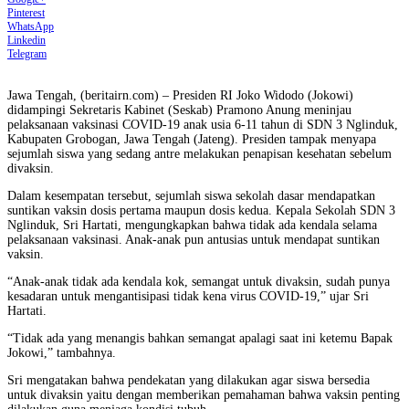
Pinterest
WhatsApp
Linkedin
Telegram
Jawa Tengah, (beritairn.com) – Presiden RI Joko Widodo (Jokowi)
didampingi Sekretaris Kabinet (Seskab) Pramono Anung meninjau
pelaksanaan vaksinasi COVID-19 anak usia 6-11 tahun di SDN 3 Nglinduk,
Kabupaten Grobogan, Jawa Tengah (Jateng). Presiden tampak menyapa
sejumlah siswa yang sedang antre melakukan penapisan kesehatan sebelum
divaksin.
Dalam kesempatan tersebut, sejumlah siswa sekolah dasar mendapatkan
suntikan vaksin dosis pertama maupun dosis kedua. Kepala Sekolah SDN 3
Nglinduk, Sri Hartati, mengungkapkan bahwa tidak ada kendala selama
pelaksanaan vaksinasi. Anak-anak pun antusias untuk mendapat suntikan
vaksin.
“Anak-anak tidak ada kendala kok, semangat untuk divaksin, sudah punya
kesadaran untuk mengantisipasi tidak kena virus COVID-19,” ujar Sri
Hartati.
“Tidak ada yang menangis bahkan semangat apalagi saat ini ketemu Bapak
Jokowi,” tambahnya.
Sri mengatakan bahwa pendekatan yang dilakukan agar siswa bersedia
untuk divaksin yaitu dengan memberikan pemahaman bahwa vaksin penting