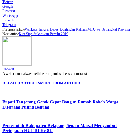
Twitter
Google+
Pinterest
WhatsApp
Linkedin
Telegram
Previous article
Walikota Tangsel Lepas Kontingen Kafilah MTQ ke-16 Tingkat Provinsi
Next article
Kita Siap Sukseskan Pemilu 2019
Redaksi
A writer must always tell the truth, unless he is a journalist.
RELATED ARTICLES
MORE FROM AUTHOR
Bupati Tangerang Gerak Cepat Bangun Rumah Roboh Warga
Diterjang Puting Beliung
Pemerintah Kabupaten Ketapang Senam Massal Menyambut
Peringatan HUT RI Ke-81.