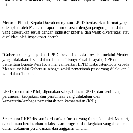
transparansi; b. akuntabilitas; c. akurasi; dan d. objektif,” bunyi Pasal 3 PP
ini.
Menurut PP ini, Kepala Daerah menyusun LPPD berdasarkan format yang
ditetapkan oleh Menteri. Laporan ini disusun dengan pengumpulan data
yang diperlukan sesuai dengan indikator kinerja, dan wajib diverifikasi atau
divalidasi oleh inspektorat daerah.
“Gubernur menyampaikan LPPD Provinsi kepada Presiden melalui Menteri
yang dilakukan 1 kali dalam 1 tahun,” bunyi Pasal 11 ayat (1) PP ini.
Sementara Bupati/Wali Kota menyampaikan LPPD Kabupaten/Kota kepada
Menteri melalui Gubernur sebagai wakil pemerintah pusat yang dilakukan 1
kali dalam 1 tahun.
LPPD, menurut PP ini, digunakan sebagai dasar EPPD, dan penilaian,
perumusan kebijakan, dan pembinaan yang dilakukan oleh
kementerin/lembaga pemerintah non kementerian (K/L).
Sementara LKPJ disusun berdasarkan format yang ditetapkan oleh Menteri,
dan disusun berdasarkan pelaksanaan program dan kegiatan yang ditetapkan
dalam dokumen perencanaan dan anggaran tahunan.