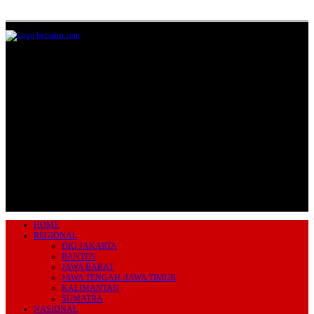
Jl.Lurah No.95G, Pondok Benda, Pamulang
Tangerang Selatan
085711393678
beritairn@gmail.com
HOME
REGIONAL
DKI JAKARTA
BANTEN
JAWA BARAT
JAWA TENGAH /JAWA TIMUR
KALIMANTAN
SUMATRA
NASIONAL