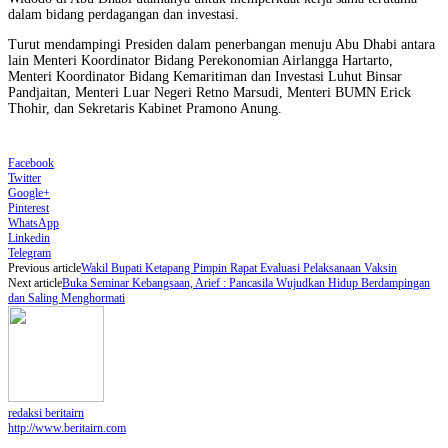
dalam bidang perdagangan dan investasi.
Turut mendampingi Presiden dalam penerbangan menuju Abu Dhabi antara
lain Menteri Koordinator Bidang Perekonomian Airlangga Hartarto,
Menteri Koordinator Bidang Kemaritiman dan Investasi Luhut Binsar
Pandjaitan, Menteri Luar Negeri Retno Marsudi, Menteri BUMN Erick
Thohir, dan Sekretaris Kabinet Pramono Anung.
Facebook
Twitter
Google+
Pinterest
WhatsApp
Linkedin
Telegram
Previous article
Wakil Bupati Ketapang Pimpin Rapat Evaluasi Pelaksanaan Vaksin
Next article
Buka Seminar Kebangsaan, Arief : Pancasila Wujudkan Hidup Berdampingan
dan Saling Menghormati
redaksi beritairn
http://www.beritairn.com