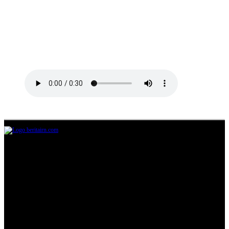
Jl.Lurah No.95G, Pondok Benda, Pamulang
Tangerang Selatan
085711393678
beritairn@gmail.com