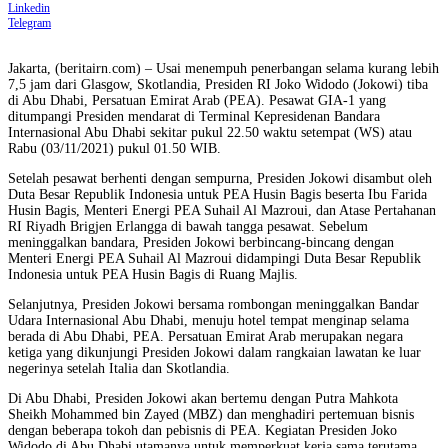
Linkedin
Telegram
Jakarta, (beritairn.com) – Usai menempuh penerbangan selama kurang lebih
7,5 jam dari Glasgow, Skotlandia, Presiden RI Joko Widodo (Jokowi) tiba
di Abu Dhabi, Persatuan Emirat Arab (PEA). Pesawat GIA-1 yang
ditumpangi Presiden mendarat di Terminal Kepresidenan Bandara
Internasional Abu Dhabi sekitar pukul 22.50 waktu setempat (WS) atau
Rabu (03/11/2021) pukul 01.50 WIB.
Setelah pesawat berhenti dengan sempurna, Presiden Jokowi disambut oleh
Duta Besar Republik Indonesia untuk PEA Husin Bagis beserta Ibu Farida
Husin Bagis, Menteri Energi PEA Suhail Al Mazroui, dan Atase Pertahanan
RI Riyadh Brigjen Erlangga di bawah tangga pesawat. Sebelum
meninggalkan bandara, Presiden Jokowi berbincang-bincang dengan
Menteri Energi PEA Suhail Al Mazroui didampingi Duta Besar Republik
Indonesia untuk PEA Husin Bagis di Ruang Majlis.
Selanjutnya, Presiden Jokowi bersama rombongan meninggalkan Bandar
Udara Internasional Abu Dhabi, menuju hotel tempat menginap selama
berada di Abu Dhabi, PEA. Persatuan Emirat Arab merupakan negara
ketiga yang dikunjungi Presiden Jokowi dalam rangkaian lawatan ke luar
negerinya setelah Italia dan Skotlandia.
Di Abu Dhabi, Presiden Jokowi akan bertemu dengan Putra Mahkota
Sheikh Mohammed bin Zayed (MBZ) dan menghadiri pertemuan bisnis
dengan beberapa tokoh dan pebisnis di PEA. Kegiatan Presiden Joko
Widodo di Abu Dhabi utamanya untuk memperkuat kerja sama terutama