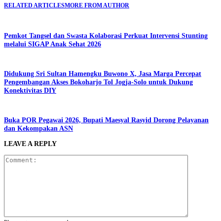
RELATED ARTICLES
MORE FROM AUTHOR
Pemkot Tangsel dan Swasta Kolaborasi Perkuat Intervensi Stunting
melalui SIGAP Anak Sehat 2026
Didukung Sri Sultan Hamengku Buwono X, Jasa Marga Percepat
Pengembangan Akses Bokoharjo Tol Jogja-Solo untuk Dukung
Konektivitas DIY
Buka POR Pegawai 2026, Bupati Maesyal Rasyid Dorong Pelayanan
dan Kekompakan ASN
LEAVE A REPLY