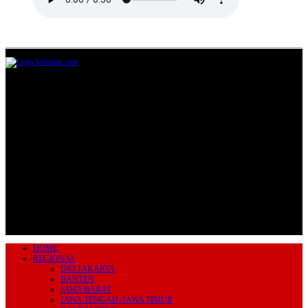
Jl.Lurah No.95G, Pondok Benda, Pamulang
Tangerang Selatan
085711393678
beritairn@gmail.com
HOME
REGIONAL
DKI JAKARTA
BANTEN
JAWA BARAT
JAWA TENGAH /JAWA TIMUR