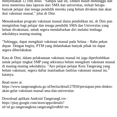
menyediakan 12 ribu dosis. “Sampai saat ini, Dinkes masih menunggu dan
terus menerima data laporan dari SMA dan universitas, terkait berapa
banyak pelajar dan tenaga pendidik mereka yang belum divaksin dan akan
ikut vaksinasi massal,” jelas dr Dini.
Mensukseskan program vaksinasi massal dunia pendidikan ini, dr Dini pun
mengimbau bagi pelajar dan tenaga pendidik SMA dan Universitas yang
belum divaksinasi, untuk segera mendaftarkan diri melalui lembaga
sekolahnya masing-masing.
“Sehingga, dapat mengikuti vaksinasi massal pada Selasa – Rabu pekan
depan. Dengan begitu, PTM yang didambakan banyak pihak ini dapat
segera diberlakukan.
Kata dr Dini, dalam pelaksanaan vaksinasi massal ini juga diperbolehkan
untuk pelajar tingkat SMP yang sekiranya belum mengikuti vaksinasi massal
di masing-masing sekolahnya. “Ayo pelajar-pelajar Kota Tangerang yang
belum vaksinasi, segera daftar manfaatkan fasilitas vaksinasi massal ini,”
katanya.
Read more at:
https://www.tangerangkota.go.id/berita/detail/27850/persiapan-ptm-dinkes-
akan-gelar-vaksinasi-massal-sma-dan-universitas
Download aplikasi Android TangerangLive :
https://play.google.com/store/apps/details?
id=id.go.tangerangkota.tangeranglive&hl=en