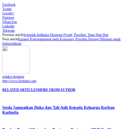
Facebook
Twitter
Google+
Pinterest
WhatsApp
Linkedin
Telegram
Previous article
Sejumlah Indikator Ekonomi Positif, Presiden: Tetap Hati-Hati
Next article
Kurangi Ketergantungan pada Konsumsi, Presiden Dorong Hilirisasi untuk
Industrialisasi
redaksi beritairn
http://www.beritairn.com
RELATED ARTICLES
MORE FROM AUTHOR
Setda Sampaikan Duka dan Tali Asih Kepada Keluarga Korban
Karhutla