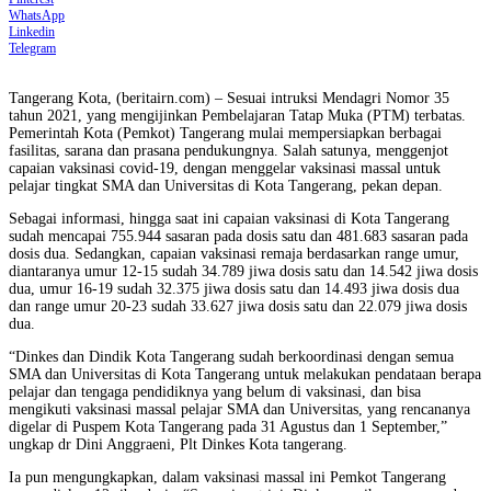
WhatsApp
Linkedin
Telegram
Tangerang Kota, (beritairn.com) – Sesuai intruksi Mendagri Nomor 35
tahun 2021, yang mengijinkan Pembelajaran Tatap Muka (PTM) terbatas.
Pemerintah Kota (Pemkot) Tangerang mulai mempersiapkan berbagai
fasilitas, sarana dan prasana pendukungnya. Salah satunya, menggenjot
capaian vaksinasi covid-19, dengan menggelar vaksinasi massal untuk
pelajar tingkat SMA dan Universitas di Kota Tangerang, pekan depan.
Sebagai informasi, hingga saat ini capaian vaksinasi di Kota Tangerang
sudah mencapai 755.944 sasaran pada dosis satu dan 481.683 sasaran pada
dosis dua. Sedangkan, capaian vaksinasi remaja berdasarkan range umur,
diantaranya umur 12-15 sudah 34.789 jiwa dosis satu dan 14.542 jiwa dosis
dua, umur 16-19 sudah 32.375 jiwa dosis satu dan 14.493 jiwa dosis dua
dan range umur 20-23 sudah 33.627 jiwa dosis satu dan 22.079 jiwa dosis
dua.
“Dinkes dan Dindik Kota Tangerang sudah berkoordinasi dengan semua
SMA dan Universitas di Kota Tangerang untuk melakukan pendataan berapa
pelajar dan tengaga pendidiknya yang belum di vaksinasi, dan bisa
mengikuti vaksinasi massal pelajar SMA dan Universitas, yang rencananya
digelar di Puspem Kota Tangerang pada 31 Agustus dan 1 September,”
ungkap dr Dini Anggraeni, Plt Dinkes Kota tangerang.
Ia pun mengungkapkan, dalam vaksinasi massal ini Pemkot Tangerang