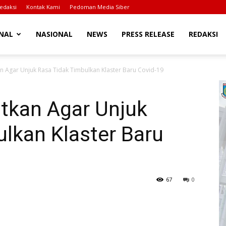
edaksi
Kontak Kami
Pedoman Media Siber
NAL
NASIONAL
NEWS
PRESS RELEASE
REDAKSI
n Agar Unjuk Rasa Tidak Timbulkan Klaster Baru Covid-19
tkan Agar Unjuk
lkan Klaster Baru
67
0