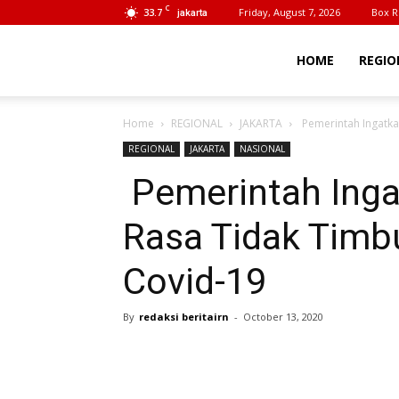
C
33.7
Friday, August 7, 2026
Box R
jakarta
BeritaIrn
HOME
REGIO
Home
REGIONAL
JAKARTA
Pemerintah Ingatka
REGIONAL
JAKARTA
NASIONAL
Pemerintah Inga
Rasa Tidak Timbu
Covid-19
By
redaksi beritairn
-
October 13, 2020