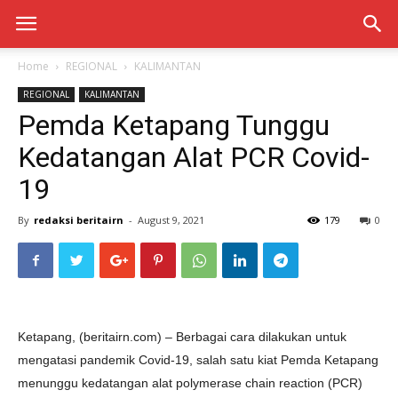
Home
REGIONAL
KALIMANTAN
REGIONAL
KALIMANTAN
Pemda Ketapang Tunggu
Kedatangan Alat PCR Covid-
19
By
redaksi beritairn
-
August 9, 2021
179
0
Ketapang, (beritairn.com) – Berbagai cara dilakukan untuk
mengatasi pandemik Covid-19, salah satu kiat Pemda Ketapang
menunggu kedatangan alat polymerase chain reaction (PCR)