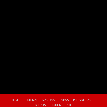
HOME
REGIONAL
NASIONAL
NEWS
PRESS RELEASE
REDAKSI
HUBUNGI KAMI