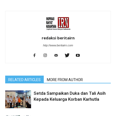
redaksi beritairn
http://www.beritairn.com
RELATED ARTICLES
MORE FROM AUTHOR
Setda Sampaikan Duka dan Tali Asih
Kepada Keluarga Korban Karhutla