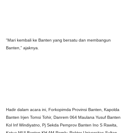
“Mari kembali ke Banten yang bersatu dan membangun
Banten,” ajaknya.
Hadir dalam acara ini, Forkopimda Provinsi Banten, Kapolda
Banten Irjen Tomsi Tohir, Danrem 064 Maulana Yusuf Banten
Kol Inf Windiyatno, Pj Sekda Pemprov Banten Ino S Rawita,
Ketua MUI Banten KH AM Romly, Rektor Universitas Sultan