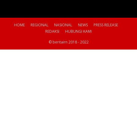
HOME
REGIONAL
NASIONAL
NEWS
PRESS RELEASE
REDAKSI
HUBUNGI KAMI
© beritairn 2018 - 2022