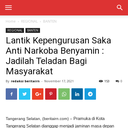
Home
REGIONAL
BANTEN
REGIONAL
BANTEN
Lantik Kepengurusan Saka
Anti Narkoba Benyamin :
Jadilah Teladan Bagi
Masyarakat
By
redaksi beritairn
-
November 17, 2021
153
0
Pramuka di Kota
Tangerang Selatan, (beritairn.com) –
Tangerang Selatan dianggap menjadi jaminan masa depan