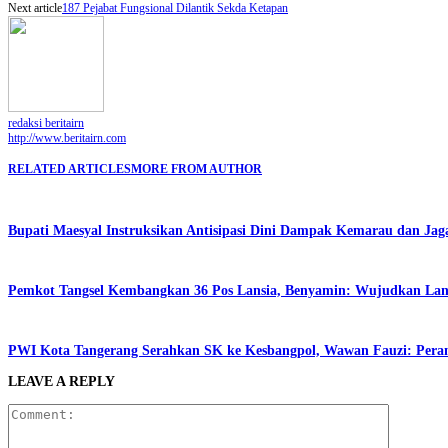
Next article
187 Pejabat Fungsional Dilantik Sekda Ketapan
redaksi beritairn
http://www.beritairn.com
RELATED ARTICLES
MORE FROM AUTHOR
Bupati Maesyal Instruksikan Antisipasi Dini Dampak Kemarau dan Jag
Pemkot Tangsel Kembangkan 36 Pos Lansia, Benyamin: Wujudkan Lansi
PWI Kota Tangerang Serahkan SK ke Kesbangpol, Wawan Fauzi: Peran
LEAVE A REPLY