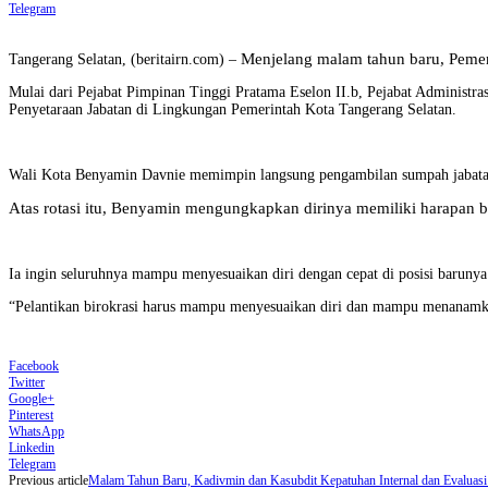
Telegram
Menjelang malam tahun baru, Pemeri
Tangerang Selatan, (beritairn.com) –
Mulai dari Pejabat Pimpinan Tinggi Pratama Eselon II.b, Pejabat Administr
Penyetaraan Jabatan di Lingkungan Pemerintah Kota Tangerang Selatan.
Wali Kota Benyamin Davnie memimpin langsung pengambilan sumpah jabatan y
Atas rotasi itu, Benyamin mengungkapkan dirinya memiliki harapan be
Ia ingin seluruhnya mampu menyesuaikan diri dengan cepat di posisi barunya
“Pelantikan birokrasi harus mampu menyesuaikan diri dan mampu menanamkan f
Facebook
Twitter
Google+
Pinterest
WhatsApp
Linkedin
Telegram
Previous article
Malam Tahun Baru, Kadivmin dan Kasubdit Kepatuhan Internal dan Evaluas