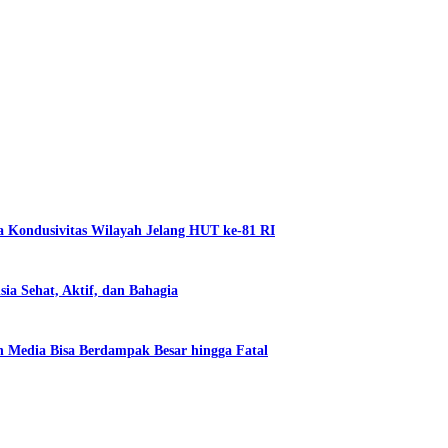
a Kondusivitas Wilayah Jelang HUT ke-81 RI
a Sehat, Aktif, dan Bahagia
 Media Bisa Berdampak Besar hingga Fatal