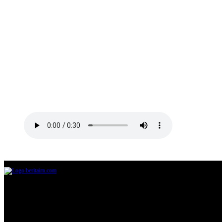
Jl.Lurah No.95G, Pondok Benda, Pamulang
Tangerang Selatan
085711393678