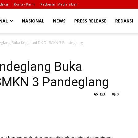
daksi
Kontak Kami
Pedoman Media Siber
NAL
NASIONAL
NEWS
PRESS RELEASE
REDAKSI
glang Buka KegiatanLDK Di SMKN 3 Pandeglang
ndeglang Buka
 SMKN 3 Pandeglang
133
0
erus bangsa perlu dan harus disiapkan sejak dini sehingga