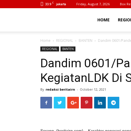
C
33.9
Friday, August 7, 2026
Box Re
jakarta
BeritaIrn
HOME
REGIO
Home
REGIONAL
BANTEN
Dandim 0601/Pande
REGIONAL
BANTEN
Dandim 0601/Pa
KegiatanLDK Di
By
redaksi beritairn
-
October 12, 2021
Serang, (beritairn.com) – Karakter generasi pen